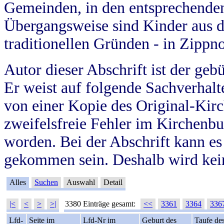
Gemeinden, in den entsprechende
Übergangsweise sind Kinder aus 
traditionellen Gründen - in Zippn
Autor dieser Abschrift ist der geb
Er weist auf folgende Sachverhalte
von einer Kopie des Original-Kirc
zweifelsfreie Fehler im Kirchenbuc
worden. Bei der Abschrift kann e
gekommen sein. Deshalb wird kein
Alles
Suchen
Auswahl
Detail
|<
<
>
>|
3380 Einträge gesamt:
<<
3361
3364
336
Lfd-
Seite im
Lfd-Nr im
Geburt des
Taufe de