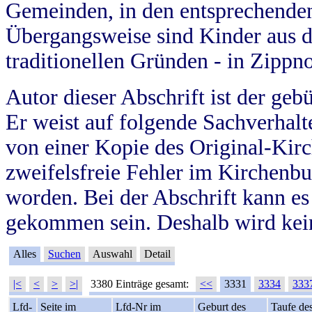
Gemeinden, in den entsprechende
Übergangsweise sind Kinder aus 
traditionellen Gründen - in Zippn
Autor dieser Abschrift ist der geb
Er weist auf folgende Sachverhalte
von einer Kopie des Original-Kirc
zweifelsfreie Fehler im Kirchenbuc
worden. Bei der Abschrift kann e
gekommen sein. Deshalb wird kein
Alles
Suchen
Auswahl
Detail
|<
<
>
>|
3380 Einträge gesamt:
<<
3331
3334
333
Lfd-
Seite im
Lfd-Nr im
Geburt des
Taufe de