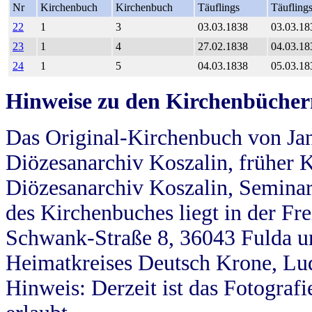
Nr
Kirchenbuch
Kirchenbuch
Täuflings
Täufling
22
1
3
03.03.1838
03.03.18
23
1
4
27.02.1838
04.03.18
24
1
5
04.03.1838
05.03.18
Hinweise zu den Kirchenbücher
Das Original-Kirchenbuch von Jan
Diözesanarchiv Koszalin, früher Kö
Diözesanarchiv Koszalin, Seminar
des Kirchenbuches liegt in der Fr
Schwank-Straße 8, 36043 Fulda u
Heimatkreises Deutsch Krone, Lu
Hinweis: Derzeit ist das Fotograf