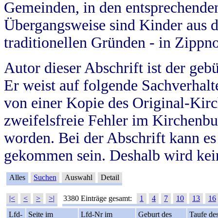
Gemeinden, in den entsprechende
Übergangsweise sind Kinder aus 
traditionellen Gründen - in Zippn
Autor dieser Abschrift ist der geb
Er weist auf folgende Sachverhalte
von einer Kopie des Original-Kirc
zweifelsfreie Fehler im Kirchenbuc
worden. Bei der Abschrift kann e
gekommen sein. Deshalb wird kein
Alles
Suchen
Auswahl
Detail
|<
<
>
>|
3380 Einträge gesamt:
1
4
7
10
13
16
Lfd-
Seite im
Lfd-Nr im
Geburt des
Taufe de