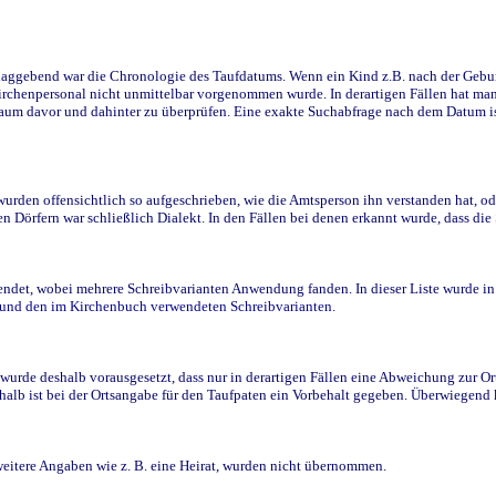
ggebend war die Chronologie des Taufdatums. Wenn ein Kind z.B. nach der Geburt 
rchenpersonal nicht unmittelbar vorgenommen wurde. In derartigen Fällen hat man d
raum davor und dahinter zu überprüfen. Eine exakte Suchabfrage nach dem Datum i
den offensichtlich so aufgeschrieben, wie die Amtsperson ihn verstanden hat, ode
n Dörfern war schließlich Dialekt. In den Fällen bei denen erkannt wurde, dass di
t, wobei mehrere Schreibvarianten Anwendung fanden. In dieser Liste wurde in de
n und den im Kirchenbuch verwendeten Schreibvarianten.
wurde deshalb vorausgesetzt, dass nur in derartigen Fällen eine Abweichung zur O
eshalb ist bei der Ortsangabe für den Taufpaten ein Vorbehalt gegeben. Überwiegen
weitere Angaben wie z. B. eine Heirat, wurden nicht übernommen.