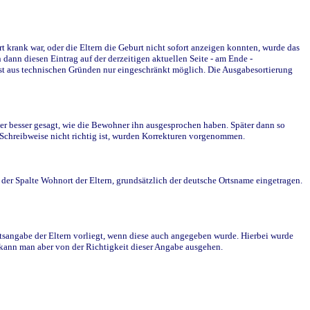
krank war, oder die Eltern die Geburt nicht sofort anzeigen konnten, wurde das
ann diesen Eintrag auf der derzeitigen aktuellen Seite - am Ende -
st aus technischen Gründen nur eingeschränkt möglich. Die Ausgabesortierung
r besser gesagt, wie die Bewohner ihn ausgesprochen haben. Später dann so
e Schreibweise nicht richtig ist, wurden Korrekturen vorgenommen.
r Spalte Wohnort der Eltern, grundsätzlich der deutsche Ortsname eingetragen.
rtsangabe der Eltern vorliegt, wenn diese auch angegeben wurde. Hierbei wurde
d kann man aber von der Richtigkeit dieser Angabe ausgehen.