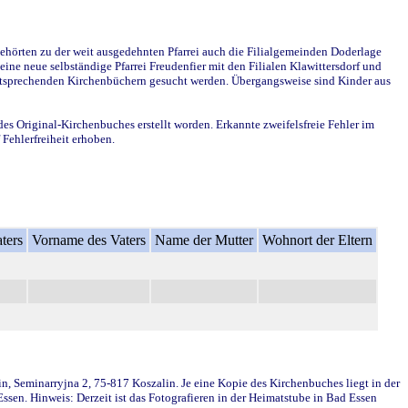
ehörten zu der weit ausgedehnten Pfarrei auch die Filialgemeinden Doderlage
ine neue selbständige Pfarrei Freudenfier mit den Filialen Klawittersdorf und
 entsprechenden Kirchenbüchern gesucht werden. Übergangsweise sind Kinder aus
des Original-Kirchenbuches erstellt worden. Erkannte zweifelsfreie Fehler im
Fehlerfreiheit erhoben.
ters
Vorname des Vaters
Name der Mutter
Wohnort der Eltern
in, Seminarryjna 2, 75-817 Koszalin. Je eine Kopie des Kirchenbuches liegt in der
en. Hinweis: Derzeit ist das Fotografieren in der Heimatstube in Bad Essen