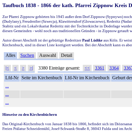
Taufbuch 1838 - 1866 der kath. Pfarrei Zippnow Kreis 
Zur Pfarrei Zippnow gehörten bis 1945 außer dem Dorf Zippnow (Sypnywo) noch d
(Dudylany), Freudenfier (Szwecja), Klawittersdorf (Glowaczewo), Rederitz (Nadarz
Stabitz und ein Lokalvikariat Rederitz mit der Tochterkirche in Doderlage wurd
diesen Gemeinden - wohl noch aus traditionellen Gründen - in Zippnow getauft 
Autor dieser Abschrift ist der gebürtige Rederitzer
Paul Lüdtke
aus Köln. Er weist
Kirchenbuch, sind in dieser Liste korrigiert worden. Bei der Abschrift kann es 
Alles
Suchen
Auswahl
Detail
|<
<
>
>|
3380 Einträge gesamt:
<<
3361
3364
336
Lfd-Nr
Seite im Kirchenbuch
Lfd-Nr im Kirchenbuch
Geburt des
...
...
...
Hinweise zu den Kirchenbüchern
Das Original-Kirchenbuch von Januar 1838 bis 1866, befindet sich im Diözesanarch
Freien Prälatur Schneidemühl, Josef-Schwank-Straße 8, 36043 Fulda und im Archi