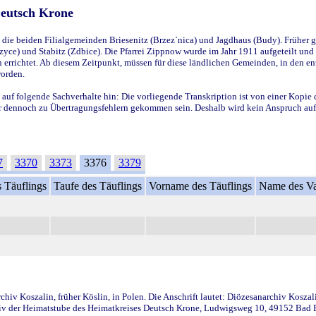
Deutsch Krone
ie beiden Filialgemeinden Briesenitz (Brzez`nica) und Jagdhaus (Budy). Früher g
yce) und Stabitz (Zdbice). Die Pfarrei Zippnow wurde im Jahr 1911 aufgeteilt und e
en errichtet. Ab diesem Zeitpunkt, müssen für diese ländlichen Gemeinden, in den
worden.
 auf folgende Sachverhalte hin: Die vorliegende Transkription ist von einer Kopie 
aber dennoch zu Übertragungsfehlern gekommen sein. Deshalb wird kein Anspruch auf 
7
3370
3373
3376
3379
 Täuflings
Taufe des Täuflings
Vorname des Täuflings
Name des Va
iv Koszalin, früher Köslin, in Polen. Die Anschrift lautet: Diözesanarchiv Koszal
v der Heimatstube des Heimatkreises Deutsch Krone, Ludwigsweg 10, 49152 Bad Ess