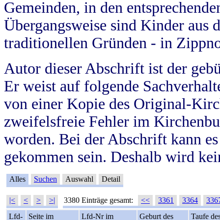
Gemeinden, in den entsprechende
Übergangsweise sind Kinder aus 
traditionellen Gründen - in Zippn
Autor dieser Abschrift ist der geb
Er weist auf folgende Sachverhalte
von einer Kopie des Original-Kirc
zweifelsfreie Fehler im Kirchenbuc
worden. Bei der Abschrift kann e
gekommen sein. Deshalb wird kein
Alles
Suchen
Auswahl
Detail
|<
<
>
>|
3380 Einträge gesamt:
<<
3361
3364
336
Lfd-
Seite im
Lfd-Nr im
Geburt des
Taufe de