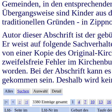
Gemeinden, in den entsprechende
Übergangsweise sind Kinder aus 
traditionellen Gründen - in Zippn
Autor dieser Abschrift ist der geb
Er weist auf folgende Sachverhalte
von einer Kopie des Original-Kirc
zweifelsfreie Fehler im Kirchenbuc
worden. Bei der Abschrift kann e
gekommen sein. Deshalb wird kein
Alles
Suchen
Auswahl
Detail
|<
<
>
>|
3380 Einträge gesamt:
1
4
7
10
13
16
Lfd-
Seite im
Lfd-Nr im
Geburt des
Taufe de