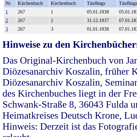
Nr
Kirchenbuch
Kirchenbuch
Täuflings
Täufling
1
267
1
05.01.1838
05.01.18
2
267
2
31.12.1837
07.01.18
3
267
3
01.01.1838
07.01.18
Hinweise zu den Kirchenbücher
Das Original-Kirchenbuch von Jan
Diözesanarchiv Koszalin, früher Kö
Diözesanarchiv Koszalin, Seminar
des Kirchenbuches liegt in der Fr
Schwank-Straße 8, 36043 Fulda u
Heimatkreises Deutsch Krone, Lu
Hinweis: Derzeit ist das Fotograf