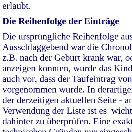
erlaubt.
Die Reihenfolge der Einträge
Die ursprüngliche Reihenfolge au
Ausschlaggebend war die Chronol
z.B. nach der Geburt krank war, od
anzeigen konnten, wurde das Kind
auch vor, dass der Taufeintrag vo
vorgenommen wurde. In derartigen
der derzeitigen aktuellen Seite -
Verwendung der Liste ist es wich
dahinter zu überprüfen. Eine exa
technischen Gründen nur eingesch