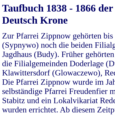
Taufbuch 1838 - 1866 der
Deutsch Krone
Zur Pfarrei Zippnow gehörten bi
(Sypnywo) noch die beiden Filial
Jagdhaus (Budy). Früher gehörten 
die Filialgemeinden Doderlage (D
Klawittersdorf (Glowaczewo), Red
Die Pfarrei Zippnow wurde im Jah
selbständige Pfarrei Freudenfier m
Stabitz und ein Lokalvikariat Red
wurden errichtet. Ab diesem Zeitp