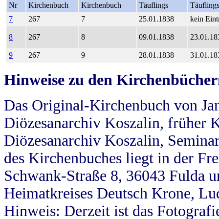
Nr
Kirchenbuch
Kirchenbuch
Täuflings
Täufling
7
267
7
25.01.1838
kein Eint
8
267
8
09.01.1838
23.01.18
9
267
9
28.01.1838
31.01.18
Hinweise zu den Kirchenbücher
Das Original-Kirchenbuch von Jan
Diözesanarchiv Koszalin, früher Kö
Diözesanarchiv Koszalin, Seminar
des Kirchenbuches liegt in der Fr
Schwank-Straße 8, 36043 Fulda u
Heimatkreises Deutsch Krone, Lu
Hinweis: Derzeit ist das Fotograf