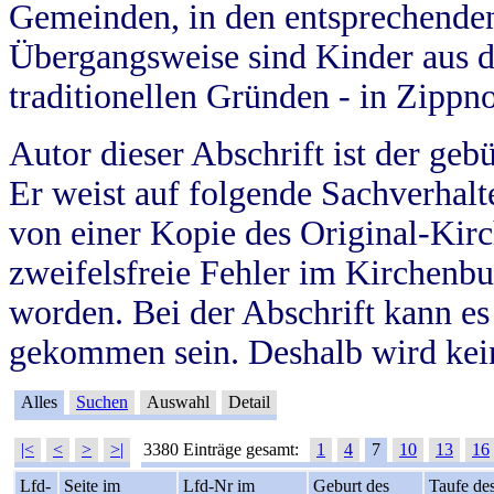
Gemeinden, in den entsprechende
Übergangsweise sind Kinder aus 
traditionellen Gründen - in Zippn
Autor dieser Abschrift ist der geb
Er weist auf folgende Sachverhalte
von einer Kopie des Original-Kirc
zweifelsfreie Fehler im Kirchenbuc
worden. Bei der Abschrift kann e
gekommen sein. Deshalb wird kein
Alles
Suchen
Auswahl
Detail
|<
<
>
>|
3380 Einträge gesamt:
1
4
7
10
13
16
Lfd-
Seite im
Lfd-Nr im
Geburt des
Taufe de