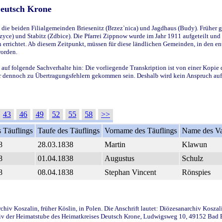
Deutsch Krone
ie beiden Filialgemeinden Briesenitz (Brzez`nica) und Jagdhaus (Budy). Früher g
yce) und Stabitz (Zdbice). Die Pfarrei Zippnow wurde im Jahr 1911 aufgeteilt und e
en errichtet. Ab diesem Zeitpunkt, müssen für diese ländlichen Gemeinden, in den
worden.
 auf folgende Sachverhalte hin: Die vorliegende Transkription ist von einer Kopie 
aber dennoch zu Übertragungsfehlern gekommen sein. Deshalb wird kein Anspruch auf 
43
46
49
52
55
58
>>
 Täuflings
Taufe des Täuflings
Vorname des Täuflings
Name des Va
8
28.03.1838
Martin
Klawun
8
01.04.1838
Augustus
Schulz
8
08.04.1838
Stephan Vincent
Rönspies
iv Koszalin, früher Köslin, in Polen. Die Anschrift lautet: Diözesanarchiv Koszal
v der Heimatstube des Heimatkreises Deutsch Krone, Ludwigsweg 10, 49152 Bad Ess