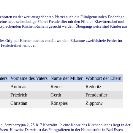
ehörten zu der weit ausgedehnten Pfarrei auch die Filialgemeinden Doderlage
ine neue selbständige Pfarrei Freudenfier mit den Filialen Klawittersdorf und
 entsprechenden Kirchenbüchern gesucht werden. Übergangsweise sind Kinder aus
des Original-Kirchenbuches erstellt worden. Erkannte zweifelsfreie Fehler im
Fehlerfreiheit erhoben.
ters
Vorname des Vaters
Name der Mutter
Wohnort der Eltern
Andreas
Remer
Rederitz
Friedrich
Gerth
Freudenfier
Christian
Rönspies
Zippnow
in, Seminarryjna 2, 75-817 Koszalin. Je eine Kopie des Kirchenbuches liegt in der
en. Hinweis: Derzeit ist das Fotografieren in der Heimatstube in Bad Essen