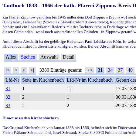
Taufbuch 1838 - 1866 der kath. Pfarrei Zippnow Kreis 
Zur Pfarrei Zippnow gehörten bis 1945 außer dem Dorf Zippnow (Sypnywo) noch d
(Dudylany), Freudenfier (Szwecja), Klawittersdorf (Glowaczewo), Rederitz (Nadarz
Stabitz und ein Lokalvikariat Rederitz mit der Tochterkirche in Doderlage wurd
diesen Gemeinden - wohl noch aus traditionellen Gründen - in Zippnow getauft 
Autor dieser Abschrift ist der gebürtige Rederitzer
Paul Lüdtke
aus Köln. Er weist
Kirchenbuch, sind in dieser Liste korrigiert worden. Bei der Abschrift kann es 
Alles
Suchen
Auswahl
Detail
|<
<
>
>|
3380 Einträge gesamt:
<<
31
34
37
40
Lfd-Nr
Seite im Kirchenbuch
Lfd-Nr im Kirchenbuch
Geburt des
31
1
12
17.03.183
32
2
1
30.03.183
33
2
2
29.03.183
Hinweise zu den Kirchenbüchern
Das Original-Kirchenbuch von Januar 1838 bis 1866, befindet sich im Diözesanarch
Freien Prälatur Schneidemühl, Josef-Schwank-Straße 8, 36043 Fulda und im Archi