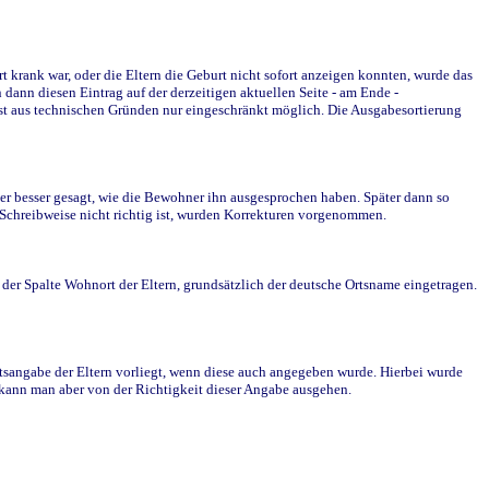
krank war, oder die Eltern die Geburt nicht sofort anzeigen konnten, wurde das
ann diesen Eintrag auf der derzeitigen aktuellen Seite - am Ende -
st aus technischen Gründen nur eingeschränkt möglich. Die Ausgabesortierung
r besser gesagt, wie die Bewohner ihn ausgesprochen haben. Später dann so
e Schreibweise nicht richtig ist, wurden Korrekturen vorgenommen.
r Spalte Wohnort der Eltern, grundsätzlich der deutsche Ortsname eingetragen.
rtsangabe der Eltern vorliegt, wenn diese auch angegeben wurde. Hierbei wurde
d kann man aber von der Richtigkeit dieser Angabe ausgehen.