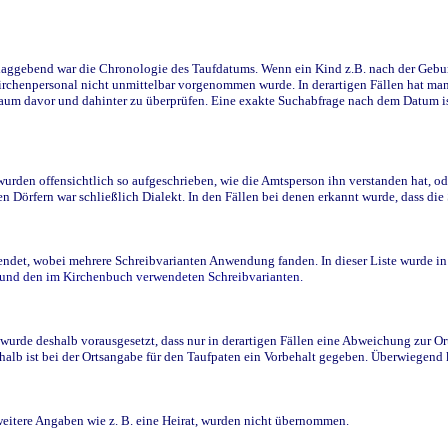
ggebend war die Chronologie des Taufdatums. Wenn ein Kind z.B. nach der Geburt 
rchenpersonal nicht unmittelbar vorgenommen wurde. In derartigen Fällen hat man d
raum davor und dahinter zu überprüfen. Eine exakte Suchabfrage nach dem Datum i
den offensichtlich so aufgeschrieben, wie die Amtsperson ihn verstanden hat, ode
n Dörfern war schließlich Dialekt. In den Fällen bei denen erkannt wurde, dass di
t, wobei mehrere Schreibvarianten Anwendung fanden. In dieser Liste wurde in de
n und den im Kirchenbuch verwendeten Schreibvarianten.
wurde deshalb vorausgesetzt, dass nur in derartigen Fällen eine Abweichung zur O
eshalb ist bei der Ortsangabe für den Taufpaten ein Vorbehalt gegeben. Überwiegen
weitere Angaben wie z. B. eine Heirat, wurden nicht übernommen.