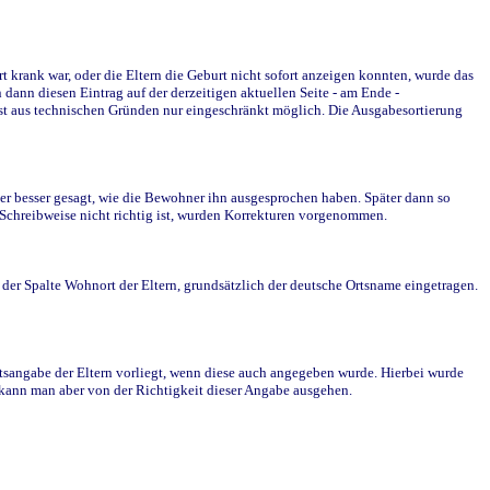
krank war, oder die Eltern die Geburt nicht sofort anzeigen konnten, wurde das
ann diesen Eintrag auf der derzeitigen aktuellen Seite - am Ende -
st aus technischen Gründen nur eingeschränkt möglich. Die Ausgabesortierung
r besser gesagt, wie die Bewohner ihn ausgesprochen haben. Später dann so
e Schreibweise nicht richtig ist, wurden Korrekturen vorgenommen.
r Spalte Wohnort der Eltern, grundsätzlich der deutsche Ortsname eingetragen.
rtsangabe der Eltern vorliegt, wenn diese auch angegeben wurde. Hierbei wurde
d kann man aber von der Richtigkeit dieser Angabe ausgehen.