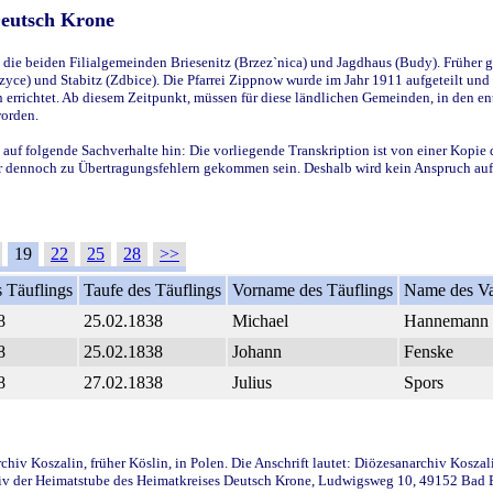
Deutsch Krone
ie beiden Filialgemeinden Briesenitz (Brzez`nica) und Jagdhaus (Budy). Früher g
yce) und Stabitz (Zdbice). Die Pfarrei Zippnow wurde im Jahr 1911 aufgeteilt und e
en errichtet. Ab diesem Zeitpunkt, müssen für diese ländlichen Gemeinden, in den
worden.
 auf folgende Sachverhalte hin: Die vorliegende Transkription ist von einer Kopie 
aber dennoch zu Übertragungsfehlern gekommen sein. Deshalb wird kein Anspruch auf 
19
22
25
28
>>
 Täuflings
Taufe des Täuflings
Vorname des Täuflings
Name des Va
8
25.02.1838
Michael
Hannemann
8
25.02.1838
Johann
Fenske
8
27.02.1838
Julius
Spors
iv Koszalin, früher Köslin, in Polen. Die Anschrift lautet: Diözesanarchiv Koszal
v der Heimatstube des Heimatkreises Deutsch Krone, Ludwigsweg 10, 49152 Bad Ess