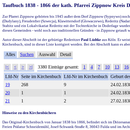
Taufbuch 1838 - 1866 der kath. Pfarrei Zippnow Kreis 
Zur Pfarrei Zippnow gehörten bis 1945 außer dem Dorf Zippnow (Sypnywo) noch d
(Dudylany), Freudenfier (Szwecja), Klawittersdorf (Glowaczewo), Rederitz (Nadarz
Stabitz und ein Lokalvikariat Rederitz mit der Tochterkirche in Doderlage wurd
diesen Gemeinden - wohl noch aus traditionellen Gründen - in Zippnow getauft 
Autor dieser Abschrift ist der gebürtige Rederitzer
Paul Lüdtke
aus Köln. Er weist
Kirchenbuch, sind in dieser Liste korrigiert worden. Bei der Abschrift kann es 
Alles
Suchen
Auswahl
Detail
|<
<
>
>|
3380 Einträge gesamt:
1
4
7
10
13
16
Lfd-Nr
Seite im Kirchenbuch
Lfd-Nr im Kirchenbuch
Geburt des
19
268
9
24.02.183
20
1
1
24.02.183
21
1
2
27.02.183
Hinweise zu den Kirchenbüchern
Das Original-Kirchenbuch von Januar 1838 bis 1866, befindet sich im Diözesanarch
Freien Prälatur Schneidemühl, Josef-Schwank-Straße 8, 36043 Fulda und im Archi