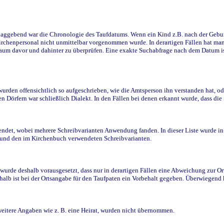
ggebend war die Chronologie des Taufdatums. Wenn ein Kind z.B. nach der Geburt 
rchenpersonal nicht unmittelbar vorgenommen wurde. In derartigen Fällen hat man d
raum davor und dahinter zu überprüfen. Eine exakte Suchabfrage nach dem Datum i
den offensichtlich so aufgeschrieben, wie die Amtsperson ihn verstanden hat, ode
n Dörfern war schließlich Dialekt. In den Fällen bei denen erkannt wurde, dass di
t, wobei mehrere Schreibvarianten Anwendung fanden. In dieser Liste wurde in de
n und den im Kirchenbuch verwendeten Schreibvarianten.
wurde deshalb vorausgesetzt, dass nur in derartigen Fällen eine Abweichung zur O
eshalb ist bei der Ortsangabe für den Taufpaten ein Vorbehalt gegeben. Überwiegen
weitere Angaben wie z. B. eine Heirat, wurden nicht übernommen.