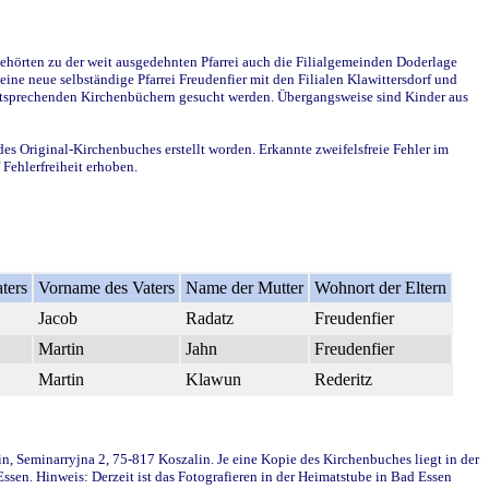
ehörten zu der weit ausgedehnten Pfarrei auch die Filialgemeinden Doderlage
ine neue selbständige Pfarrei Freudenfier mit den Filialen Klawittersdorf und
 entsprechenden Kirchenbüchern gesucht werden. Übergangsweise sind Kinder aus
des Original-Kirchenbuches erstellt worden. Erkannte zweifelsfreie Fehler im
Fehlerfreiheit erhoben.
ters
Vorname des Vaters
Name der Mutter
Wohnort der Eltern
Jacob
Radatz
Freudenfier
Martin
Jahn
Freudenfier
Martin
Klawun
Rederitz
in, Seminarryjna 2, 75-817 Koszalin. Je eine Kopie des Kirchenbuches liegt in der
en. Hinweis: Derzeit ist das Fotografieren in der Heimatstube in Bad Essen