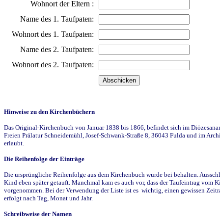
Wohnort der Eltern :
Name des 1. Taufpaten:
Wohnort des 1. Taufpaten:
Name des 2. Taufpaten:
Wohnort des 2. Taufpaten:
Hinweise zu den Kirchenbüchern
Das Original-Kirchenbuch von Januar 1838 bis 1866, befindet sich im Diözesanarch
Freien Prälatur Schneidemühl, Josef-Schwank-Straße 8, 36043 Fulda und im Archi
erlaubt.
Die Reihenfolge der Einträge
Die ursprüngliche Reihenfolge aus dem Kirchenbuch wurde bei behalten. Ausschla
Kind eben später getauft. Manchmal kam es auch vor, dass der Taufeintrag vom Ki
vorgenommen. Bei der Verwendung der Liste ist es wichtig, einen gewissen Zeit
erfolgt nach Tag, Monat und Jahr.
Schreibweise der Namen