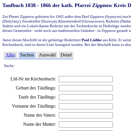
Taufbuch 1838 - 1866 der kath. Pfarrei Zippnow Kreis 
Zur Pfarrei Zippnow gehörten bis 1945 außer dem Dorf Zippnow (Sypnywo) noch d
(Dudylany), Freudenfier (Szwecja), Klawittersdorf (Glowaczewo), Rederitz (Nadarz
Stabitz und ein Lokalvikariat Rederitz mit der Tochterkirche in Doderlage wurd
diesen Gemeinden - wohl noch aus traditionellen Gründen - in Zippnow getauft 
Autor dieser Abschrift ist der gebürtige Rederitzer
Paul Lüdtke
aus Köln. Er weist
Kirchenbuch, sind in dieser Liste korrigiert worden. Bei der Abschrift kann es 
Alles
Suchen
Auswahl
Detail
Suche:
Lfd-Nr im Kirchenbuch:
Geburt des Täuflings:
Taufe des Täuflings:
Vorname des Täuflings:
Name des Vaters:
Name der Mutter: