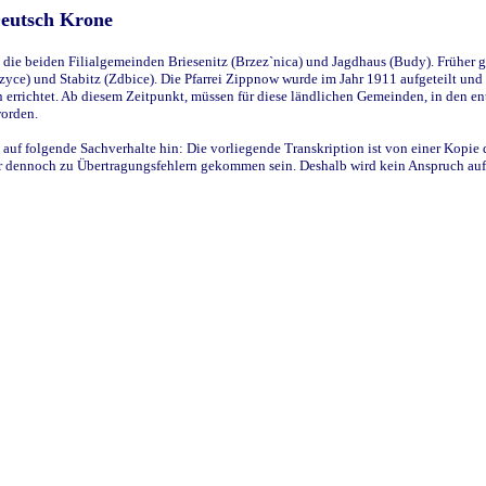
Deutsch Krone
ie beiden Filialgemeinden Briesenitz (Brzez`nica) und Jagdhaus (Budy). Früher g
yce) und Stabitz (Zdbice). Die Pfarrei Zippnow wurde im Jahr 1911 aufgeteilt und e
en errichtet. Ab diesem Zeitpunkt, müssen für diese ländlichen Gemeinden, in den
worden.
 auf folgende Sachverhalte hin: Die vorliegende Transkription ist von einer Kopie 
aber dennoch zu Übertragungsfehlern gekommen sein. Deshalb wird kein Anspruch auf 