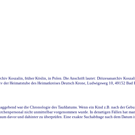
iv Koszalin, früher Köslin, in Polen. Die Anschrift lautet: Diözesanarchiv Koszal
v der Heimatstube des Heimatkreises Deutsch Krone, Ludwigsweg 10, 49152 Bad Ess
ggebend war die Chronologie des Taufdatums. Wenn ein Kind z.B. nach der Geburt 
rchenpersonal nicht unmittelbar vorgenommen wurde. In derartigen Fällen hat man d
raum davor und dahinter zu überprüfen. Eine exakte Suchabfrage nach dem Datum i