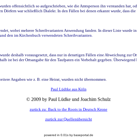
den offensichtlich so aufgeschrieben, wie die Amtsperson ihn verstanden hat, ode
n Dörfern war schließlich Dialekt. In den Fällen bei denen erkannt wurde, dass di
t, wobei mehrere Schreibvarianten Anwendung fanden. In dieser Liste wurde in de
n und den im Kirchenbuch verwendeten Schreibvarianten.
wurde deshalb vorausgesetzt, dass nur in derartigen Fällen eine Abweichung zur O
eshalb ist bei der Ortsangabe für den Taufpaten ein Vorbehalt gegeben. Überwiegen
weitere Angaben wie z. B. eine Heirat, wurden nicht übernommen.
Paul Lüdtke aus Köln
© 2009 by Paul Lüdke und Joachim Schulz
zurück zu: Back to the Roots in Deutsch Krone
zurück zur Quellenübersicht
powered in 0.01s by baseportal.de