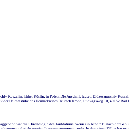
iv Koszalin, früher Köslin, in Polen. Die Anschrift lautet: Diözesanarchiv Koszal
v der Heimatstube des Heimatkreises Deutsch Krone, Ludwigsweg 10, 49152 Bad Ess
ggebend war die Chronologie des Taufdatums. Wenn ein Kind z.B. nach der Geburt 
rchenpersonal nicht unmittelbar vorgenommen wurde. In derartigen Fällen hat man d