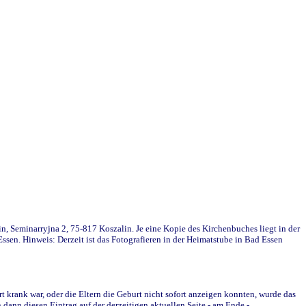
in, Seminarryjna 2, 75-817 Koszalin. Je eine Kopie des Kirchenbuches liegt in der
en. Hinweis: Derzeit ist das Fotografieren in der Heimatstube in Bad Essen
krank war, oder die Eltern die Geburt nicht sofort anzeigen konnten, wurde das
ann diesen Eintrag auf der derzeitigen aktuellen Seite - am Ende -