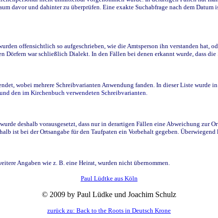
raum davor und dahinter zu überprüfen. Eine exakte Suchabfrage nach dem Datum i
den offensichtlich so aufgeschrieben, wie die Amtsperson ihn verstanden hat, ode
n Dörfern war schließlich Dialekt. In den Fällen bei denen erkannt wurde, dass di
t, wobei mehrere Schreibvarianten Anwendung fanden. In dieser Liste wurde in de
n und den im Kirchenbuch verwendeten Schreibvarianten.
wurde deshalb vorausgesetzt, dass nur in derartigen Fällen eine Abweichung zur O
eshalb ist bei der Ortsangabe für den Taufpaten ein Vorbehalt gegeben. Überwiegen
weitere Angaben wie z. B. eine Heirat, wurden nicht übernommen.
Paul Lüdtke aus Köln
© 2009 by Paul Lüdke und Joachim Schulz
zurück zu: Back to the Roots in Deutsch Krone