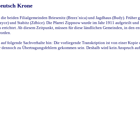
Deutsch Krone
ie beiden Filialgemeinden Briesenitz (Brzez`nica) und Jagdhaus (Budy). Früher g
yce) und Stabitz (Zdbice). Die Pfarrei Zippnow wurde im Jahr 1911 aufgeteilt und e
en errichtet. Ab diesem Zeitpunkt, müssen für diese ländlichen Gemeinden, in den
worden.
 auf folgende Sachverhalte hin: Die vorliegende Transkription ist von einer Kopie 
aber dennoch zu Übertragungsfehlern gekommen sein. Deshalb wird kein Anspruch auf 