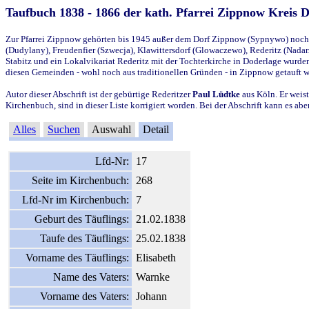
Taufbuch 1838 - 1866 der kath. Pfarrei Zippnow Kreis 
Zur Pfarrei Zippnow gehörten bis 1945 außer dem Dorf Zippnow (Sypnywo) noch d
(Dudylany), Freudenfier (Szwecja), Klawittersdorf (Glowaczewo), Rederitz (Nadarz
Stabitz und ein Lokalvikariat Rederitz mit der Tochterkirche in Doderlage wurd
diesen Gemeinden - wohl noch aus traditionellen Gründen - in Zippnow getauft 
Autor dieser Abschrift ist der gebürtige Rederitzer
Paul Lüdtke
aus Köln. Er weist
Kirchenbuch, sind in dieser Liste korrigiert worden. Bei der Abschrift kann es 
Alles
Suchen
Auswahl
Detail
Lfd-Nr:
17
Seite im Kirchenbuch:
268
Lfd-Nr im Kirchenbuch:
7
Geburt des Täuflings:
21.02.1838
Taufe des Täuflings:
25.02.1838
Vorname des Täuflings:
Elisabeth
Name des Vaters:
Warnke
Vorname des Vaters:
Johann