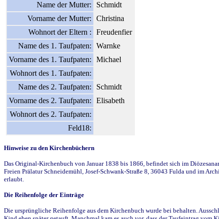
Name der Mutter:
Schmidt
Vorname der Mutter:
Christina
Wohnort der Eltern :
Freudenfier
Name des 1. Taufpaten:
Warnke
Vorname des 1. Taufpaten:
Michael
Wohnort des 1. Taufpaten:
Name des 2. Taufpaten:
Schmidt
Vorname des 2. Taufpaten:
Elisabeth
Wohnort des 2. Taufpaten:
Feld18:
Hinweise zu den Kirchenbüchern
Das Original-Kirchenbuch von Januar 1838 bis 1866, befindet sich im Diözesanarch
Freien Prälatur Schneidemühl, Josef-Schwank-Straße 8, 36043 Fulda und im Archi
erlaubt.
Die Reihenfolge der Einträge
Die ursprüngliche Reihenfolge aus dem Kirchenbuch wurde bei behalten. Ausschla
Kind eben später getauft. Manchmal kam es auch vor, dass der Taufeintrag vom Ki