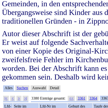
Gemeinden, in den entsprechende
Übergangsweise sind Kinder aus 
traditionellen Gründen - in Zippn
Autor dieser Abschrift ist der geb
Er weist auf folgende Sachverhalte
von einer Kopie des Original-Kirc
zweifelsfreie Fehler im Kirchenbuc
worden. Bei der Abschrift kann e
gekommen sein. Deshalb wird kein
Alles
Suchen
Auswahl
Detail
|<
<
>
>|
3380 Einträge gesamt:
<<
3361
3364
336
Lfd-
Seite im
Lfd-Nr im
Geburt des
Taufe de