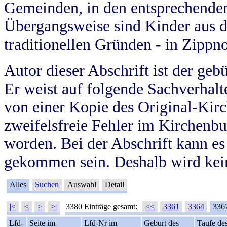
Gemeinden, in den entsprechende
Übergangsweise sind Kinder aus 
traditionellen Gründen - in Zippn
Autor dieser Abschrift ist der geb
Er weist auf folgende Sachverhalte
von einer Kopie des Original-Kirc
zweifelsfreie Fehler im Kirchenbuc
worden. Bei der Abschrift kann e
gekommen sein. Deshalb wird kein
Alles
Suchen
Auswahl
Detail
|<
<
>
>|
3380 Einträge gesamt:
<<
3361
3364
336
Lfd-
Seite im
Lfd-Nr im
Geburt des
Taufe de