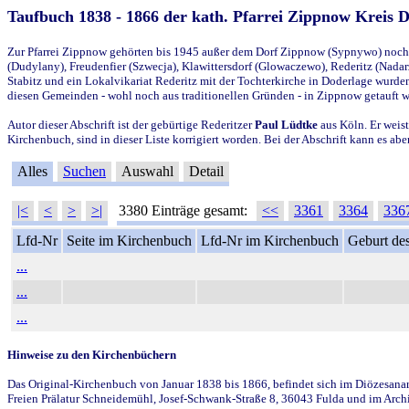
Taufbuch 1838 - 1866 der kath. Pfarrei Zippnow Kreis 
Zur Pfarrei Zippnow gehörten bis 1945 außer dem Dorf Zippnow (Sypnywo) noch d
(Dudylany), Freudenfier (Szwecja), Klawittersdorf (Glowaczewo), Rederitz (Nadarz
Stabitz und ein Lokalvikariat Rederitz mit der Tochterkirche in Doderlage wurd
diesen Gemeinden - wohl noch aus traditionellen Gründen - in Zippnow getauft 
Autor dieser Abschrift ist der gebürtige Rederitzer
Paul Lüdtke
aus Köln. Er weist
Kirchenbuch, sind in dieser Liste korrigiert worden. Bei der Abschrift kann es 
Alles
Suchen
Auswahl
Detail
|<
<
>
>|
3380 Einträge gesamt:
<<
3361
3364
336
Lfd-Nr
Seite im Kirchenbuch
Lfd-Nr im Kirchenbuch
Geburt des
...
...
...
Hinweise zu den Kirchenbüchern
Das Original-Kirchenbuch von Januar 1838 bis 1866, befindet sich im Diözesanarch
Freien Prälatur Schneidemühl, Josef-Schwank-Straße 8, 36043 Fulda und im Archi