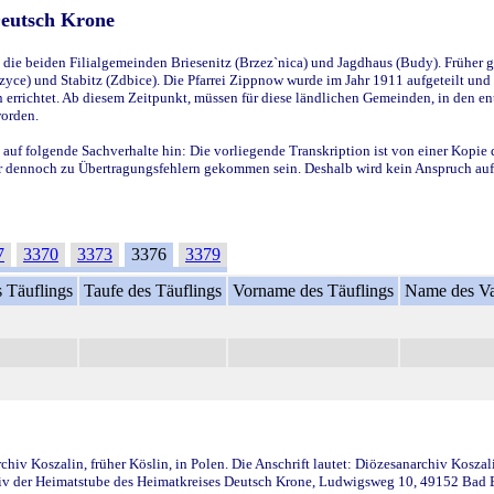
Deutsch Krone
ie beiden Filialgemeinden Briesenitz (Brzez`nica) und Jagdhaus (Budy). Früher g
yce) und Stabitz (Zdbice). Die Pfarrei Zippnow wurde im Jahr 1911 aufgeteilt und e
en errichtet. Ab diesem Zeitpunkt, müssen für diese ländlichen Gemeinden, in den
worden.
 auf folgende Sachverhalte hin: Die vorliegende Transkription ist von einer Kopie 
aber dennoch zu Übertragungsfehlern gekommen sein. Deshalb wird kein Anspruch auf 
7
3370
3373
3376
3379
 Täuflings
Taufe des Täuflings
Vorname des Täuflings
Name des Va
iv Koszalin, früher Köslin, in Polen. Die Anschrift lautet: Diözesanarchiv Koszal
v der Heimatstube des Heimatkreises Deutsch Krone, Ludwigsweg 10, 49152 Bad Ess