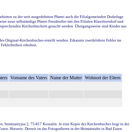
ehörten zu der weit ausgedehnten Pfarrei auch die Filialgemeinden Doderlage
ine neue selbständige Pfarrei Freudenfier mit den Filialen Klawittersdorf und
 entsprechenden Kirchenbüchern gesucht werden. Übergangsweise sind Kinder aus
des Original-Kirchenbuches erstellt worden. Erkannte zweifelsfreie Fehler im
Fehlerfreiheit erhoben.
ters
Vorname des Vaters
Name der Mutter
Wohnort der Eltern
in, Seminarryjna 2, 75-817 Koszalin. Je eine Kopie des Kirchenbuches liegt in der
en. Hinweis: Derzeit ist das Fotografieren in der Heimatstube in Bad Essen