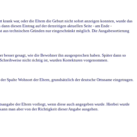
krank war, oder die Eltern die Geburt nicht sofort anzeigen konnten, wurde das
ann diesen Eintrag auf der derzeitigen aktuellen Seite - am Ende -
st aus technischen Gründen nur eingeschränkt möglich. Die Ausgabesortierung
r besser gesagt, wie die Bewohner ihn ausgesprochen haben. Später dann so
e Schreibweise nicht richtig ist, wurden Korrekturen vorgenommen.
r Spalte Wohnort der Eltern, grundsätzlich der deutsche Ortsname eingetragen.
rtsangabe der Eltern vorliegt, wenn diese auch angegeben wurde. Hierbei wurde
d kann man aber von der Richtigkeit dieser Angabe ausgehen.