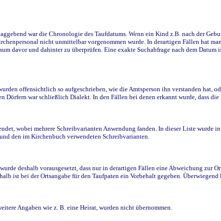
ggebend war die Chronologie des Taufdatums. Wenn ein Kind z.B. nach der Geburt 
rchenpersonal nicht unmittelbar vorgenommen wurde. In derartigen Fällen hat man d
raum davor und dahinter zu überprüfen. Eine exakte Suchabfrage nach dem Datum i
den offensichtlich so aufgeschrieben, wie die Amtsperson ihn verstanden hat, ode
n Dörfern war schließlich Dialekt. In den Fällen bei denen erkannt wurde, dass di
t, wobei mehrere Schreibvarianten Anwendung fanden. In dieser Liste wurde in de
n und den im Kirchenbuch verwendeten Schreibvarianten.
wurde deshalb vorausgesetzt, dass nur in derartigen Fällen eine Abweichung zur O
eshalb ist bei der Ortsangabe für den Taufpaten ein Vorbehalt gegeben. Überwiegen
weitere Angaben wie z. B. eine Heirat, wurden nicht übernommen.