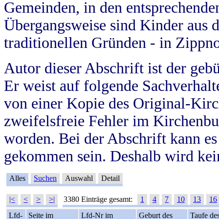
Gemeinden, in den entsprechende
Übergangsweise sind Kinder aus 
traditionellen Gründen - in Zippn
Autor dieser Abschrift ist der geb
Er weist auf folgende Sachverhalte
von einer Kopie des Original-Kirc
zweifelsfreie Fehler im Kirchenbuc
worden. Bei der Abschrift kann e
gekommen sein. Deshalb wird kein
Alles
Suchen
Auswahl
Detail
|<
<
>
>|
3380 Einträge gesamt:
1
4
7
10
13
16
Lfd-
Seite im
Lfd-Nr im
Geburt des
Taufe de