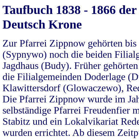
Taufbuch 1838 - 1866 der
Deutsch Krone
Zur Pfarrei Zippnow gehörten bi
(Sypnywo) noch die beiden Filial
Jagdhaus (Budy). Früher gehörten 
die Filialgemeinden Doderlage (D
Klawittersdorf (Glowaczewo), Red
Die Pfarrei Zippnow wurde im Jah
selbständige Pfarrei Freudenfier m
Stabitz und ein Lokalvikariat Red
wurden errichtet. Ab diesem Zeitp