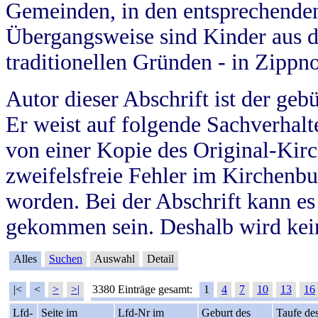
Gemeinden, in den entsprechende
Übergangsweise sind Kinder aus 
traditionellen Gründen - in Zippn
Autor dieser Abschrift ist der geb
Er weist auf folgende Sachverhalte
von einer Kopie des Original-Kirc
zweifelsfreie Fehler im Kirchenbuc
worden. Bei der Abschrift kann e
gekommen sein. Deshalb wird kein
Alles
Suchen
Auswahl
Detail
|<
<
>
>|
3380 Einträge gesamt:
1
4
7
10
13
16
Lfd-
Seite im
Lfd-Nr im
Geburt des
Taufe de