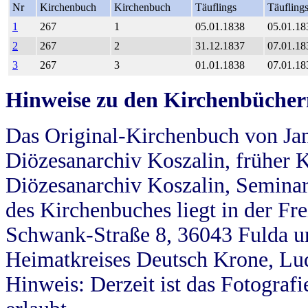
Nr
Kirchenbuch
Kirchenbuch
Täuflings
Täufling
1
267
1
05.01.1838
05.01.18
2
267
2
31.12.1837
07.01.18
3
267
3
01.01.1838
07.01.18
Hinweise zu den Kirchenbücher
Das Original-Kirchenbuch von Jan
Diözesanarchiv Koszalin, früher Kö
Diözesanarchiv Koszalin, Seminar
des Kirchenbuches liegt in der Fr
Schwank-Straße 8, 36043 Fulda u
Heimatkreises Deutsch Krone, Lu
Hinweis: Derzeit ist das Fotograf