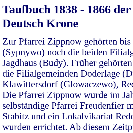
Taufbuch 1838 - 1866 der
Deutsch Krone
Zur Pfarrei Zippnow gehörten bi
(Sypnywo) noch die beiden Filial
Jagdhaus (Budy). Früher gehörten 
die Filialgemeinden Doderlage (D
Klawittersdorf (Glowaczewo), Red
Die Pfarrei Zippnow wurde im Jah
selbständige Pfarrei Freudenfier m
Stabitz und ein Lokalvikariat Red
wurden errichtet. Ab diesem Zeitp