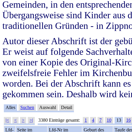
Gemeinden, in den entsprechende
Übergangsweise sind Kinder aus 
traditionellen Gründen - in Zippn
Autor dieser Abschrift ist der geb
Er weist auf folgende Sachverhalte
von einer Kopie des Original-Kirc
zweifelsfreie Fehler im Kirchenbuc
worden. Bei der Abschrift kann e
gekommen sein. Deshalb wird kein
Alles
Suchen
Auswahl
Detail
|<
<
>
>|
3380 Einträge gesamt:
1
4
7
10
13
16
Lfd-
Seite im
Lfd-Nr im
Geburt des
Taufe de