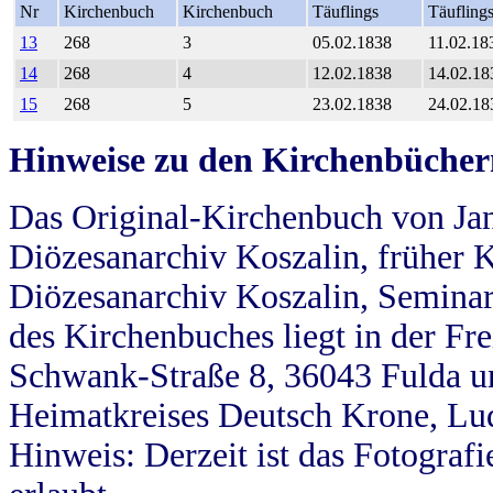
Nr
Kirchenbuch
Kirchenbuch
Täuflings
Täufling
13
268
3
05.02.1838
11.02.18
14
268
4
12.02.1838
14.02.18
15
268
5
23.02.1838
24.02.18
Hinweise zu den Kirchenbücher
Das Original-Kirchenbuch von Jan
Diözesanarchiv Koszalin, früher Kö
Diözesanarchiv Koszalin, Seminar
des Kirchenbuches liegt in der Fr
Schwank-Straße 8, 36043 Fulda u
Heimatkreises Deutsch Krone, Lu
Hinweis: Derzeit ist das Fotograf