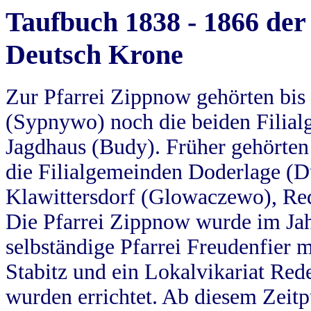
Taufbuch 1838 - 1866 der
Deutsch Krone
Zur Pfarrei Zippnow gehörten bi
(Sypnywo) noch die beiden Filial
Jagdhaus (Budy). Früher gehörten 
die Filialgemeinden Doderlage (D
Klawittersdorf (Glowaczewo), Red
Die Pfarrei Zippnow wurde im Jah
selbständige Pfarrei Freudenfier m
Stabitz und ein Lokalvikariat Red
wurden errichtet. Ab diesem Zeitp