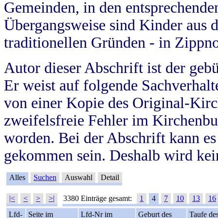
Gemeinden, in den entsprechende
Übergangsweise sind Kinder aus 
traditionellen Gründen - in Zippn
Autor dieser Abschrift ist der geb
Er weist auf folgende Sachverhalte
von einer Kopie des Original-Kirc
zweifelsfreie Fehler im Kirchenbuc
worden. Bei der Abschrift kann e
gekommen sein. Deshalb wird kein
Alles
Suchen
Auswahl
Detail
|<
<
>
>|
3380 Einträge gesamt:
1
4
7
10
13
16
Lfd-
Seite im
Lfd-Nr im
Geburt des
Taufe de