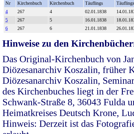
Nr
Kirchenbuch
Kirchenbuch
Täuflings
Täufling
4
267
4
02.01.1838
14.01.18
5
267
5
16.01.1838
18.01.18
6
267
6
21.01.1838
26.01.18
Hinweise zu den Kirchenbücher
Das Original-Kirchenbuch von Jan
Diözesanarchiv Koszalin, früher Kö
Diözesanarchiv Koszalin, Seminar
des Kirchenbuches liegt in der Fr
Schwank-Straße 8, 36043 Fulda u
Heimatkreises Deutsch Krone, Lu
Hinweis: Derzeit ist das Fotograf