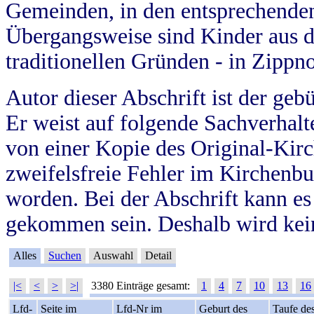
Gemeinden, in den entsprechende
Übergangsweise sind Kinder aus 
traditionellen Gründen - in Zippn
Autor dieser Abschrift ist der geb
Er weist auf folgende Sachverhalte
von einer Kopie des Original-Kirc
zweifelsfreie Fehler im Kirchenbuc
worden. Bei der Abschrift kann e
gekommen sein. Deshalb wird kein
Alles
Suchen
Auswahl
Detail
|<
<
>
>|
3380 Einträge gesamt:
1
4
7
10
13
16
Lfd-
Seite im
Lfd-Nr im
Geburt des
Taufe de