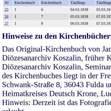
Nr
Kirchenbuch
Kirchenbuch
Täuflings
Täufling
25
1
6
04.03.1838
05.03.18
26
1
7
05.03.1838
07.03.18
27
1
8
06.03.1838
07.03.18
Hinweise zu den Kirchenbücher
Das Original-Kirchenbuch von Jan
Diözesanarchiv Koszalin, früher Kö
Diözesanarchiv Koszalin, Seminar
des Kirchenbuches liegt in der Fr
Schwank-Straße 8, 36043 Fulda u
Heimatkreises Deutsch Krone, Lu
Hinweis: Derzeit ist das Fotograf