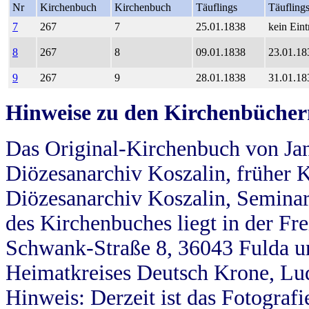
Nr
Kirchenbuch
Kirchenbuch
Täuflings
Täufling
7
267
7
25.01.1838
kein Eint
8
267
8
09.01.1838
23.01.18
9
267
9
28.01.1838
31.01.18
Hinweise zu den Kirchenbücher
Das Original-Kirchenbuch von Jan
Diözesanarchiv Koszalin, früher Kö
Diözesanarchiv Koszalin, Seminar
des Kirchenbuches liegt in der Fr
Schwank-Straße 8, 36043 Fulda u
Heimatkreises Deutsch Krone, Lu
Hinweis: Derzeit ist das Fotograf