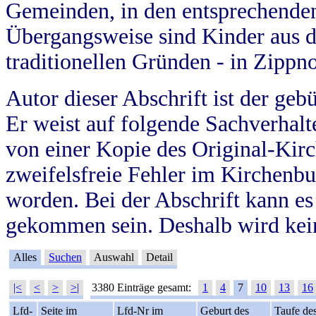
Gemeinden, in den entsprechende
Übergangsweise sind Kinder aus 
traditionellen Gründen - in Zippn
Autor dieser Abschrift ist der geb
Er weist auf folgende Sachverhalte
von einer Kopie des Original-Kirc
zweifelsfreie Fehler im Kirchenbuc
worden. Bei der Abschrift kann e
gekommen sein. Deshalb wird kein
Alles
Suchen
Auswahl
Detail
|<
<
>
>|
3380 Einträge gesamt:
1
4
7
10
13
16
Lfd-
Seite im
Lfd-Nr im
Geburt des
Taufe de