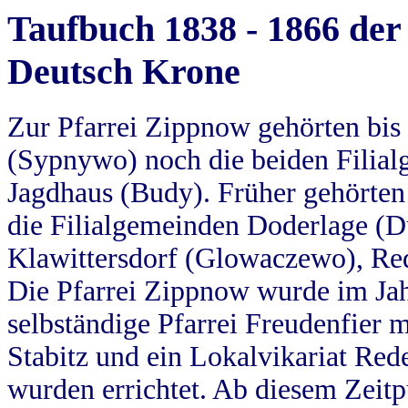
Taufbuch 1838 - 1866 der
Deutsch Krone
Zur Pfarrei Zippnow gehörten bi
(Sypnywo) noch die beiden Filial
Jagdhaus (Budy). Früher gehörten 
die Filialgemeinden Doderlage (D
Klawittersdorf (Glowaczewo), Red
Die Pfarrei Zippnow wurde im Jah
selbständige Pfarrei Freudenfier m
Stabitz und ein Lokalvikariat Red
wurden errichtet. Ab diesem Zeitp