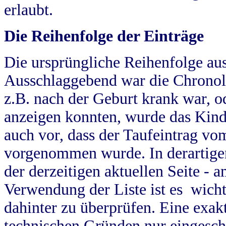
erlaubt.
Die Reihenfolge der Einträge
Die ursprüngliche Reihenfolge au
Ausschlaggebend war die Chronol
z.B. nach der Geburt krank war, od
anzeigen konnten, wurde das Kind
auch vor, dass der Taufeintrag vo
vorgenommen wurde. In derartigen
der derzeitigen aktuellen Seite -
Verwendung der Liste ist es wich
dahinter zu überprüfen. Eine exa
technischen Gründen nur eingesch