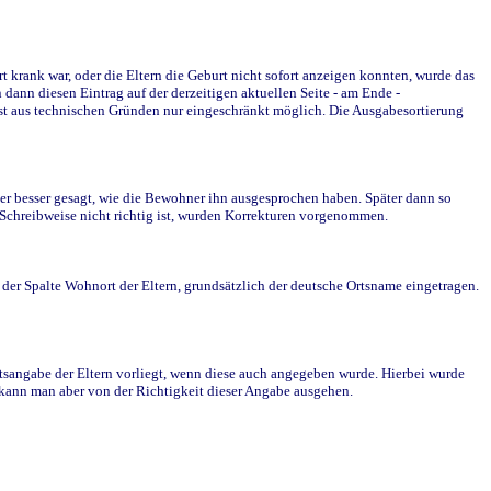
krank war, oder die Eltern die Geburt nicht sofort anzeigen konnten, wurde das
ann diesen Eintrag auf der derzeitigen aktuellen Seite - am Ende -
st aus technischen Gründen nur eingeschränkt möglich. Die Ausgabesortierung
r besser gesagt, wie die Bewohner ihn ausgesprochen haben. Später dann so
e Schreibweise nicht richtig ist, wurden Korrekturen vorgenommen.
r Spalte Wohnort der Eltern, grundsätzlich der deutsche Ortsname eingetragen.
rtsangabe der Eltern vorliegt, wenn diese auch angegeben wurde. Hierbei wurde
d kann man aber von der Richtigkeit dieser Angabe ausgehen.