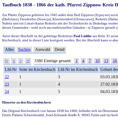
Taufbuch 1838 - 1866 der kath. Pfarrei Zippnow Kreis 
Zur Pfarrei Zippnow gehörten bis 1945 außer dem Dorf Zippnow (Sypnywo) noch d
(Dudylany), Freudenfier (Szwecja), Klawittersdorf (Glowaczewo), Rederitz (Nadarz
Stabitz und ein Lokalvikariat Rederitz mit der Tochterkirche in Doderlage wurd
diesen Gemeinden - wohl noch aus traditionellen Gründen - in Zippnow getauft 
Autor dieser Abschrift ist der gebürtige Rederitzer
Paul Lüdtke
aus Köln. Er weist
Kirchenbuch, sind in dieser Liste korrigiert worden. Bei der Abschrift kann es 
Alles
Suchen
Auswahl
Detail
|<
<
>
>|
3380 Einträge gesamt:
1
4
7
10
13
16
Lfd-Nr
Seite im Kirchenbuch
Lfd-Nr im Kirchenbuch
Geburt des
22
1
3
03.03.183
23
1
4
27.02.183
24
1
5
04.03.183
Hinweise zu den Kirchenbüchern
Das Original-Kirchenbuch von Januar 1838 bis 1866, befindet sich im Diözesanarch
Freien Prälatur Schneidemühl, Josef-Schwank-Straße 8, 36043 Fulda und im Archi