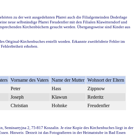
ehörten zu der weit ausgedehnten Pfarrei auch die Filialgemeinden Doderlage
ine neue selbständige Pfarrei Freudenfier mit den Filialen Klawittersdorf und
 entsprechenden Kirchenbüchern gesucht werden. Übergangsweise sind Kinder aus
des Original-Kirchenbuches erstellt worden. Erkannte zweifelsfreie Fehler im
Fehlerfreiheit erhoben.
ters
Vorname des Vaters
Name der Mutter
Wohnort der Eltern
Peter
Hass
Zippnow
Joseph
Klawun
Rederitz
Christian
Hohnke
Freudenfier
in, Seminarryjna 2, 75-817 Koszalin. Je eine Kopie des Kirchenbuches liegt in der
en. Hinweis: Derzeit ist das Fotografieren in der Heimatstube in Bad Essen