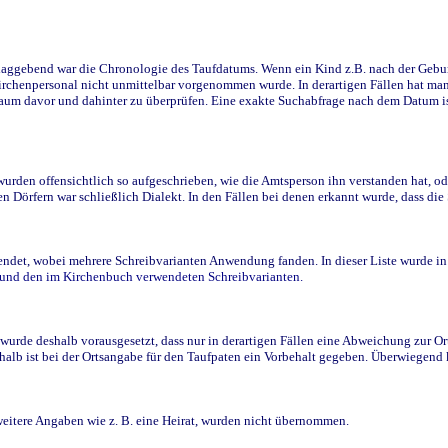
ggebend war die Chronologie des Taufdatums. Wenn ein Kind z.B. nach der Geburt 
rchenpersonal nicht unmittelbar vorgenommen wurde. In derartigen Fällen hat man d
raum davor und dahinter zu überprüfen. Eine exakte Suchabfrage nach dem Datum i
den offensichtlich so aufgeschrieben, wie die Amtsperson ihn verstanden hat, ode
n Dörfern war schließlich Dialekt. In den Fällen bei denen erkannt wurde, dass di
t, wobei mehrere Schreibvarianten Anwendung fanden. In dieser Liste wurde in de
n und den im Kirchenbuch verwendeten Schreibvarianten.
wurde deshalb vorausgesetzt, dass nur in derartigen Fällen eine Abweichung zur O
eshalb ist bei der Ortsangabe für den Taufpaten ein Vorbehalt gegeben. Überwiegen
weitere Angaben wie z. B. eine Heirat, wurden nicht übernommen.