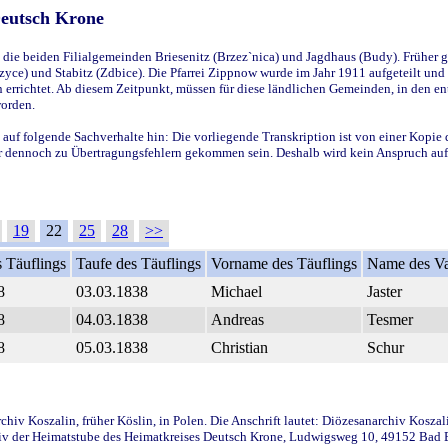
Deutsch Krone
ie beiden Filialgemeinden Briesenitz (Brzez`nica) und Jagdhaus (Budy). Früher g
yce) und Stabitz (Zdbice). Die Pfarrei Zippnow wurde im Jahr 1911 aufgeteilt und e
en errichtet. Ab diesem Zeitpunkt, müssen für diese ländlichen Gemeinden, in den
worden.
 auf folgende Sachverhalte hin: Die vorliegende Transkription ist von einer Kopie 
aber dennoch zu Übertragungsfehlern gekommen sein. Deshalb wird kein Anspruch auf 
19
22
25
28
>>
 Täuflings
Taufe des Täuflings
Vorname des Täuflings
Name des Va
8
03.03.1838
Michael
Jaster
8
04.03.1838
Andreas
Tesmer
8
05.03.1838
Christian
Schur
iv Koszalin, früher Köslin, in Polen. Die Anschrift lautet: Diözesanarchiv Koszal
v der Heimatstube des Heimatkreises Deutsch Krone, Ludwigsweg 10, 49152 Bad Ess