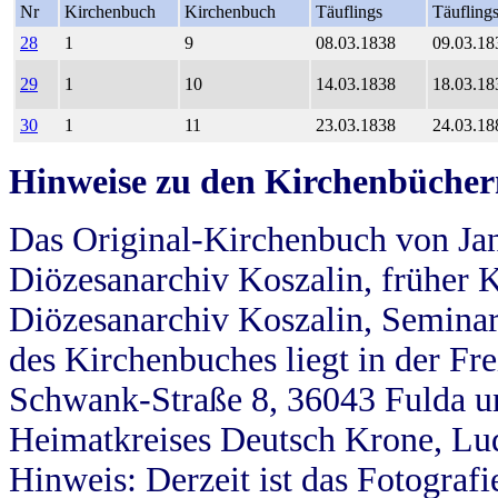
Nr
Kirchenbuch
Kirchenbuch
Täuflings
Täufling
28
1
9
08.03.1838
09.03.18
29
1
10
14.03.1838
18.03.18
30
1
11
23.03.1838
24.03.18
Hinweise zu den Kirchenbücher
Das Original-Kirchenbuch von Jan
Diözesanarchiv Koszalin, früher Kö
Diözesanarchiv Koszalin, Seminar
des Kirchenbuches liegt in der Fr
Schwank-Straße 8, 36043 Fulda u
Heimatkreises Deutsch Krone, Lu
Hinweis: Derzeit ist das Fotograf