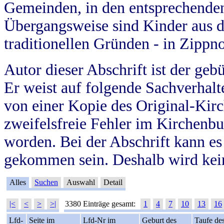
Gemeinden, in den entsprechende
Übergangsweise sind Kinder aus 
traditionellen Gründen - in Zippn
Autor dieser Abschrift ist der geb
Er weist auf folgende Sachverhalte
von einer Kopie des Original-Kirc
zweifelsfreie Fehler im Kirchenbuc
worden. Bei der Abschrift kann e
gekommen sein. Deshalb wird kein
Alles
Suchen
Auswahl
Detail
|<
<
>
>|
3380 Einträge gesamt:
1
4
7
10
13
16
Lfd-
Seite im
Lfd-Nr im
Geburt des
Taufe de