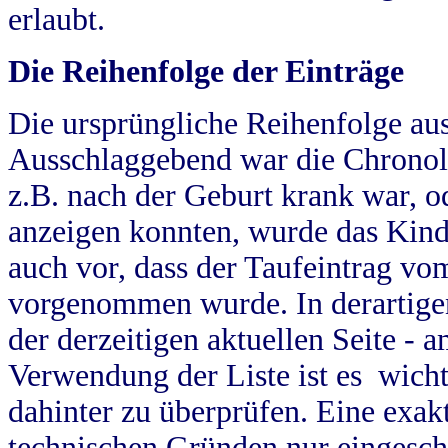
erlaubt.
Die Reihenfolge der Einträge
Die ursprüngliche Reihenfolge au
Ausschlaggebend war die Chronol
z.B. nach der Geburt krank war, od
anzeigen konnten, wurde das Kind
auch vor, dass der Taufeintrag vo
vorgenommen wurde. In derartigen
der derzeitigen aktuellen Seite -
Verwendung der Liste ist es wich
dahinter zu überprüfen. Eine exa
technischen Gründen nur eingesch