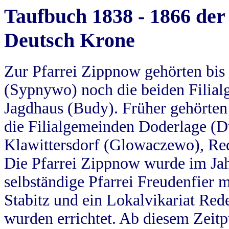
Taufbuch 1838 - 1866 der
Deutsch Krone
Zur Pfarrei Zippnow gehörten bi
(Sypnywo) noch die beiden Filial
Jagdhaus (Budy). Früher gehörten 
die Filialgemeinden Doderlage (D
Klawittersdorf (Glowaczewo), Red
Die Pfarrei Zippnow wurde im Jah
selbständige Pfarrei Freudenfier m
Stabitz und ein Lokalvikariat Red
wurden errichtet. Ab diesem Zeitp