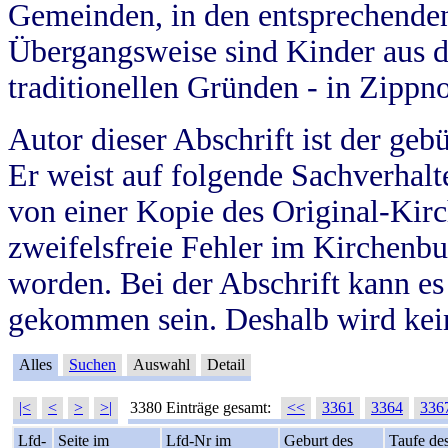
Gemeinden, in den entsprechende
Übergangsweise sind Kinder aus 
traditionellen Gründen - in Zippn
Autor dieser Abschrift ist der geb
Er weist auf folgende Sachverhalte
von einer Kopie des Original-Kirc
zweifelsfreie Fehler im Kirchenbuc
worden. Bei der Abschrift kann e
gekommen sein. Deshalb wird kein
Alles
Suchen
Auswahl
Detail
|<
<
>
>|
3380 Einträge gesamt:
<<
3361
3364
336
Lfd-
Seite im
Lfd-Nr im
Geburt des
Taufe de