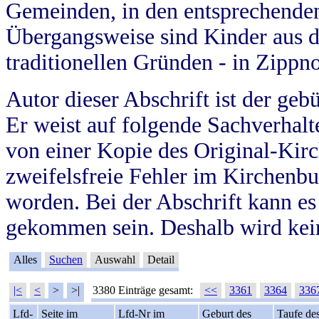
Gemeinden, in den entsprechende
Übergangsweise sind Kinder aus 
traditionellen Gründen - in Zippn
Autor dieser Abschrift ist der geb
Er weist auf folgende Sachverhalte
von einer Kopie des Original-Kirc
zweifelsfreie Fehler im Kirchenbuc
worden. Bei der Abschrift kann e
gekommen sein. Deshalb wird kein
Alles
Suchen
Auswahl
Detail
|<
<
>
>|
3380 Einträge gesamt:
<<
3361
3364
336
Lfd-
Seite im
Lfd-Nr im
Geburt des
Taufe de