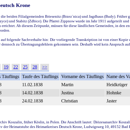
Deutsch Krone
ie beiden Filialgemeinden Briesenitz (Brzez`nica) und Jagdhaus (Budy). Früher g
yce) und Stabitz (Zdbice). Die Pfarrei Zippnow wurde im Jahr 1911 aufgeteilt und e
en errichtet. Ab diesem Zeitpunkt, müssen für diese ländlichen Gemeinden, in den
worden.
 auf folgende Sachverhalte hin: Die vorliegende Transkription ist von einer Kopie 
aber dennoch zu Übertragungsfehlern gekommen sein. Deshalb wird kein Anspruch auf 
19
22
25
28
>>
 Täuflings
Taufe des Täuflings
Vorname des Täuflings
Name des Va
8
11.02.1838
Martin
Heidkrüger
8
14.02.1838
Justina
Hohnke
8
24.02.1838
Christian
Jaster
iv Koszalin, früher Köslin, in Polen. Die Anschrift lautet: Diözesanarchiv Koszal
v der Heimatstube des Heimatkreises Deutsch Krone, Ludwigsweg 10, 49152 Bad Ess