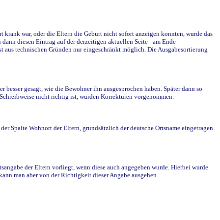
krank war, oder die Eltern die Geburt nicht sofort anzeigen konnten, wurde das
ann diesen Eintrag auf der derzeitigen aktuellen Seite - am Ende -
st aus technischen Gründen nur eingeschränkt möglich. Die Ausgabesortierung
r besser gesagt, wie die Bewohner ihn ausgesprochen haben. Später dann so
e Schreibweise nicht richtig ist, wurden Korrekturen vorgenommen.
r Spalte Wohnort der Eltern, grundsätzlich der deutsche Ortsname eingetragen.
rtsangabe der Eltern vorliegt, wenn diese auch angegeben wurde. Hierbei wurde
d kann man aber von der Richtigkeit dieser Angabe ausgehen.