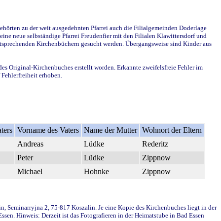
ehörten zu der weit ausgedehnten Pfarrei auch die Filialgemeinden Doderlage
ine neue selbständige Pfarrei Freudenfier mit den Filialen Klawittersdorf und
 entsprechenden Kirchenbüchern gesucht werden. Übergangsweise sind Kinder aus
des Original-Kirchenbuches erstellt worden. Erkannte zweifelsfreie Fehler im
Fehlerfreiheit erhoben.
ters
Vorname des Vaters
Name der Mutter
Wohnort der Eltern
Andreas
Lüdke
Rederitz
Peter
Lüdke
Zippnow
Michael
Hohnke
Zippnow
in, Seminarryjna 2, 75-817 Koszalin. Je eine Kopie des Kirchenbuches liegt in der
en. Hinweis: Derzeit ist das Fotografieren in der Heimatstube in Bad Essen