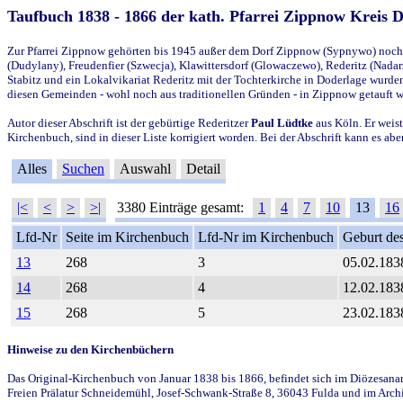
Taufbuch 1838 - 1866 der kath. Pfarrei Zippnow Kreis 
Zur Pfarrei Zippnow gehörten bis 1945 außer dem Dorf Zippnow (Sypnywo) noch d
(Dudylany), Freudenfier (Szwecja), Klawittersdorf (Glowaczewo), Rederitz (Nadarz
Stabitz und ein Lokalvikariat Rederitz mit der Tochterkirche in Doderlage wurd
diesen Gemeinden - wohl noch aus traditionellen Gründen - in Zippnow getauft 
Autor dieser Abschrift ist der gebürtige Rederitzer
Paul Lüdtke
aus Köln. Er weist
Kirchenbuch, sind in dieser Liste korrigiert worden. Bei der Abschrift kann es 
Alles
Suchen
Auswahl
Detail
|<
<
>
>|
3380 Einträge gesamt:
1
4
7
10
13
16
Lfd-Nr
Seite im Kirchenbuch
Lfd-Nr im Kirchenbuch
Geburt des
13
268
3
05.02.183
14
268
4
12.02.183
15
268
5
23.02.183
Hinweise zu den Kirchenbüchern
Das Original-Kirchenbuch von Januar 1838 bis 1866, befindet sich im Diözesanarch
Freien Prälatur Schneidemühl, Josef-Schwank-Straße 8, 36043 Fulda und im Archi