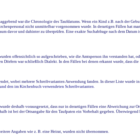
ggebend war die Chronologie des Taufdatums. Wenn ein Kind z.B. nach der Geburt 
rchenpersonal nicht unmittelbar vorgenommen wurde. In derartigen Fällen hat man d
raum davor und dahinter zu überprüfen. Eine exakte Suchabfrage nach dem Datum i
den offensichtlich so aufgeschrieben, wie die Amtsperson ihn verstanden hat, ode
n Dörfern war schließlich Dialekt. In den Fällen bei denen erkannt wurde, dass di
t, wobei mehrere Schreibvarianten Anwendung fanden. In dieser Liste wurde in de
n und den im Kirchenbuch verwendeten Schreibvarianten.
wurde deshalb vorausgesetzt, dass nur in derartigen Fällen eine Abweichung zur O
eshalb ist bei der Ortsangabe für den Taufpaten ein Vorbehalt gegeben. Überwiegen
weitere Angaben wie z. B. eine Heirat, wurden nicht übernommen.