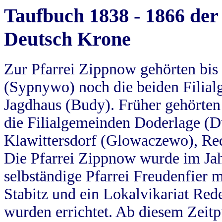
Taufbuch 1838 - 1866 der
Deutsch Krone
Zur Pfarrei Zippnow gehörten bi
(Sypnywo) noch die beiden Filial
Jagdhaus (Budy). Früher gehörten 
die Filialgemeinden Doderlage (D
Klawittersdorf (Glowaczewo), Red
Die Pfarrei Zippnow wurde im Jah
selbständige Pfarrei Freudenfier m
Stabitz und ein Lokalvikariat Red
wurden errichtet. Ab diesem Zeitp