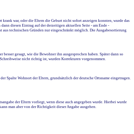
krank war, oder die Eltern die Geburt nicht sofort anzeigen konnten, wurde das
ann diesen Eintrag auf der derzeitigen aktuellen Seite - am Ende -
st aus technischen Gründen nur eingeschränkt möglich. Die Ausgabesortierung
r besser gesagt, wie die Bewohner ihn ausgesprochen haben. Später dann so
e Schreibweise nicht richtig ist, wurden Korrekturen vorgenommen.
r Spalte Wohnort der Eltern, grundsätzlich der deutsche Ortsname eingetragen.
rtsangabe der Eltern vorliegt, wenn diese auch angegeben wurde. Hierbei wurde
d kann man aber von der Richtigkeit dieser Angabe ausgehen.