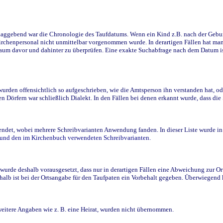
ggebend war die Chronologie des Taufdatums. Wenn ein Kind z.B. nach der Geburt 
rchenpersonal nicht unmittelbar vorgenommen wurde. In derartigen Fällen hat man d
raum davor und dahinter zu überprüfen. Eine exakte Suchabfrage nach dem Datum i
den offensichtlich so aufgeschrieben, wie die Amtsperson ihn verstanden hat, ode
n Dörfern war schließlich Dialekt. In den Fällen bei denen erkannt wurde, dass di
t, wobei mehrere Schreibvarianten Anwendung fanden. In dieser Liste wurde in de
n und den im Kirchenbuch verwendeten Schreibvarianten.
wurde deshalb vorausgesetzt, dass nur in derartigen Fällen eine Abweichung zur O
eshalb ist bei der Ortsangabe für den Taufpaten ein Vorbehalt gegeben. Überwiegen
weitere Angaben wie z. B. eine Heirat, wurden nicht übernommen.