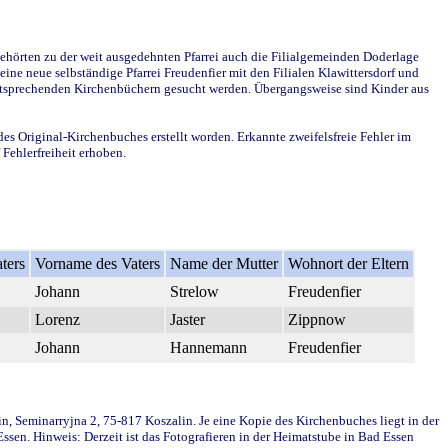
ehörten zu der weit ausgedehnten Pfarrei auch die Filialgemeinden Doderlage
ine neue selbständige Pfarrei Freudenfier mit den Filialen Klawittersdorf und
 entsprechenden Kirchenbüchern gesucht werden. Übergangsweise sind Kinder aus
des Original-Kirchenbuches erstellt worden. Erkannte zweifelsfreie Fehler im
Fehlerfreiheit erhoben.
ters
Vorname des Vaters
Name der Mutter
Wohnort der Eltern
Johann
Strelow
Freudenfier
Lorenz
Jaster
Zippnow
Johann
Hannemann
Freudenfier
in, Seminarryjna 2, 75-817 Koszalin. Je eine Kopie des Kirchenbuches liegt in der
en. Hinweis: Derzeit ist das Fotografieren in der Heimatstube in Bad Essen