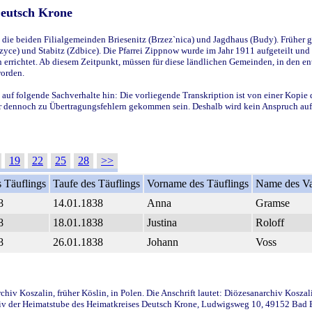
Deutsch Krone
ie beiden Filialgemeinden Briesenitz (Brzez`nica) und Jagdhaus (Budy). Früher g
yce) und Stabitz (Zdbice). Die Pfarrei Zippnow wurde im Jahr 1911 aufgeteilt und e
en errichtet. Ab diesem Zeitpunkt, müssen für diese ländlichen Gemeinden, in den
worden.
 auf folgende Sachverhalte hin: Die vorliegende Transkription ist von einer Kopie 
aber dennoch zu Übertragungsfehlern gekommen sein. Deshalb wird kein Anspruch auf 
19
22
25
28
>>
 Täuflings
Taufe des Täuflings
Vorname des Täuflings
Name des Va
8
14.01.1838
Anna
Gramse
8
18.01.1838
Justina
Roloff
8
26.01.1838
Johann
Voss
iv Koszalin, früher Köslin, in Polen. Die Anschrift lautet: Diözesanarchiv Koszal
v der Heimatstube des Heimatkreises Deutsch Krone, Ludwigsweg 10, 49152 Bad Ess