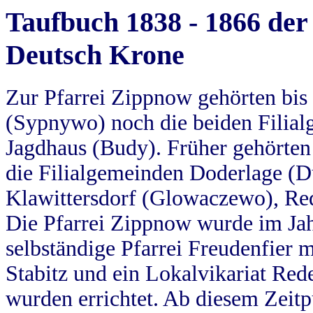
Taufbuch 1838 - 1866 der
Deutsch Krone
Zur Pfarrei Zippnow gehörten bi
(Sypnywo) noch die beiden Filial
Jagdhaus (Budy). Früher gehörten 
die Filialgemeinden Doderlage (D
Klawittersdorf (Glowaczewo), Red
Die Pfarrei Zippnow wurde im Jah
selbständige Pfarrei Freudenfier m
Stabitz und ein Lokalvikariat Red
wurden errichtet. Ab diesem Zeitp