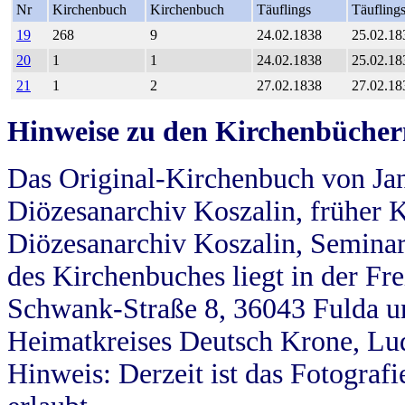
Nr
Kirchenbuch
Kirchenbuch
Täuflings
Täufling
19
268
9
24.02.1838
25.02.18
20
1
1
24.02.1838
25.02.18
21
1
2
27.02.1838
27.02.18
Hinweise zu den Kirchenbücher
Das Original-Kirchenbuch von Jan
Diözesanarchiv Koszalin, früher Kö
Diözesanarchiv Koszalin, Seminar
des Kirchenbuches liegt in der Fr
Schwank-Straße 8, 36043 Fulda u
Heimatkreises Deutsch Krone, Lu
Hinweis: Derzeit ist das Fotograf