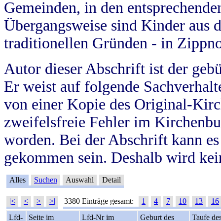
Gemeinden, in den entsprechende
Übergangsweise sind Kinder aus 
traditionellen Gründen - in Zippn
Autor dieser Abschrift ist der geb
Er weist auf folgende Sachverhalte
von einer Kopie des Original-Kirc
zweifelsfreie Fehler im Kirchenbuc
worden. Bei der Abschrift kann e
gekommen sein. Deshalb wird kein
Alles
Suchen
Auswahl
Detail
|<
<
>
>|
3380 Einträge gesamt:
1
4
7
10
13
16
Lfd-
Seite im
Lfd-Nr im
Geburt des
Taufe de