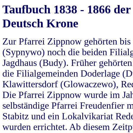
Taufbuch 1838 - 1866 der
Deutsch Krone
Zur Pfarrei Zippnow gehörten bi
(Sypnywo) noch die beiden Filial
Jagdhaus (Budy). Früher gehörten 
die Filialgemeinden Doderlage (D
Klawittersdorf (Glowaczewo), Red
Die Pfarrei Zippnow wurde im Jah
selbständige Pfarrei Freudenfier m
Stabitz und ein Lokalvikariat Red
wurden errichtet. Ab diesem Zeitp