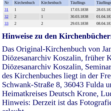
Nr
Kirchenbuch
Kirchenbuch
Täuflings
Täufling
31
1
12
17.03.1838
28.03.18
32
2
1
30.03.1838
01.04.18
33
2
2
29.03.1838
08.04.18
Hinweise zu den Kirchenbücher
Das Original-Kirchenbuch von Jan
Diözesanarchiv Koszalin, früher Kö
Diözesanarchiv Koszalin, Seminar
des Kirchenbuches liegt in der Fr
Schwank-Straße 8, 36043 Fulda u
Heimatkreises Deutsch Krone, Lu
Hinweis: Derzeit ist das Fotograf