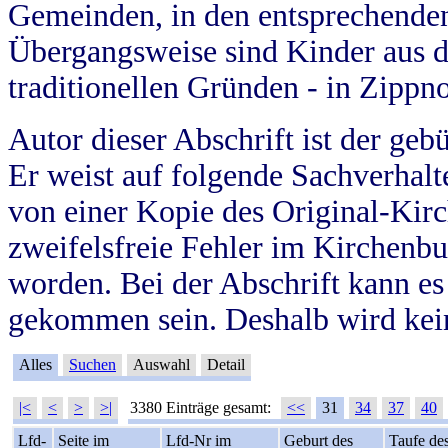
Gemeinden, in den entsprechende
Übergangsweise sind Kinder aus 
traditionellen Gründen - in Zippn
Autor dieser Abschrift ist der geb
Er weist auf folgende Sachverhalte
von einer Kopie des Original-Kirc
zweifelsfreie Fehler im Kirchenbuc
worden. Bei der Abschrift kann e
gekommen sein. Deshalb wird kein
Alles
Suchen
Auswahl
Detail
|<
<
>
>|
3380 Einträge gesamt:
<<
31
34
37
40
Lfd-
Seite im
Lfd-Nr im
Geburt des
Taufe de