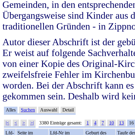
Gemeinden, in den entsprechende
Übergangsweise sind Kinder aus 
traditionellen Gründen - in Zippn
Autor dieser Abschrift ist der geb
Er weist auf folgende Sachverhalte
von einer Kopie des Original-Kirc
zweifelsfreie Fehler im Kirchenbuc
worden. Bei der Abschrift kann e
gekommen sein. Deshalb wird kein
Alles
Suchen
Auswahl
Detail
|<
<
>
>|
3380 Einträge gesamt:
1
4
7
10
13
16
Lfd-
Seite im
Lfd-Nr im
Geburt des
Taufe de