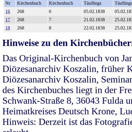
Nr
Kirchenbuch
Kirchenbuch
Täuflings
Täufling
16
268
6
05.02.1838
05.02.18
17
268
7
21.02.1838
25.02.18
18
268
8
22.02.1838
25.02.18
Hinweise zu den Kirchenbücher
Das Original-Kirchenbuch von Jan
Diözesanarchiv Koszalin, früher Kö
Diözesanarchiv Koszalin, Seminar
des Kirchenbuches liegt in der Fr
Schwank-Straße 8, 36043 Fulda u
Heimatkreises Deutsch Krone, Lu
Hinweis: Derzeit ist das Fotograf