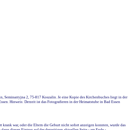
in, Seminarryjna 2, 75-817 Koszalin. Je eine Kopie des Kirchenbuches liegt in der
en. Hinweis: Derzeit ist das Fotografieren in der Heimatstube in Bad Essen
krank war, oder die Eltern die Geburt nicht sofort anzeigen konnten, wurde das
ann diesen Eintrag auf der derzeitigen aktuellen Seite - am Ende -