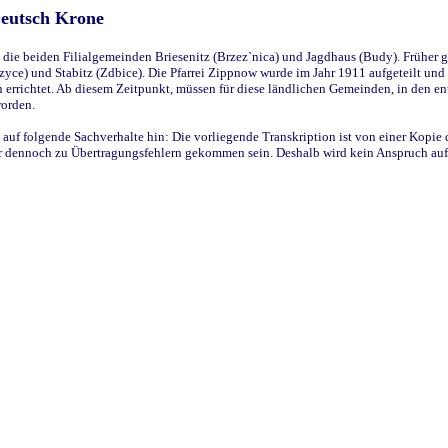
Deutsch Krone
ie beiden Filialgemeinden Briesenitz (Brzez`nica) und Jagdhaus (Budy). Früher g
yce) und Stabitz (Zdbice). Die Pfarrei Zippnow wurde im Jahr 1911 aufgeteilt und e
en errichtet. Ab diesem Zeitpunkt, müssen für diese ländlichen Gemeinden, in den
worden.
 auf folgende Sachverhalte hin: Die vorliegende Transkription ist von einer Kopie 
aber dennoch zu Übertragungsfehlern gekommen sein. Deshalb wird kein Anspruch auf 