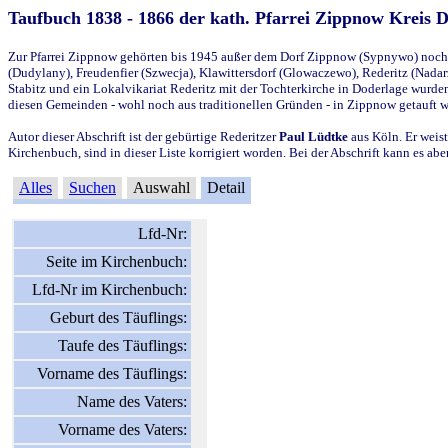
Taufbuch 1838 - 1866 der kath. Pfarrei Zippnow Kreis 
Zur Pfarrei Zippnow gehörten bis 1945 außer dem Dorf Zippnow (Sypnywo) noch d
(Dudylany), Freudenfier (Szwecja), Klawittersdorf (Glowaczewo), Rederitz (Nadarz
Stabitz und ein Lokalvikariat Rederitz mit der Tochterkirche in Doderlage wurd
diesen Gemeinden - wohl noch aus traditionellen Gründen - in Zippnow getauft 
Autor dieser Abschrift ist der gebürtige Rederitzer
Paul Lüdtke
aus Köln. Er weist
Kirchenbuch, sind in dieser Liste korrigiert worden. Bei der Abschrift kann es 
Alles
Suchen
Auswahl
Detail
Lfd-Nr:
Seite im Kirchenbuch:
Lfd-Nr im Kirchenbuch:
Geburt des Täuflings:
Taufe des Täuflings:
Vorname des Täuflings:
Name des Vaters:
Vorname des Vaters: