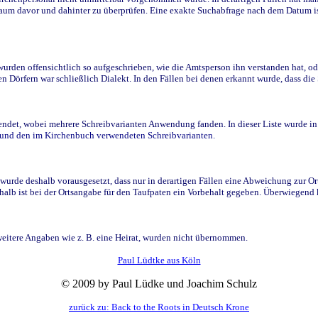
raum davor und dahinter zu überprüfen. Eine exakte Suchabfrage nach dem Datum i
den offensichtlich so aufgeschrieben, wie die Amtsperson ihn verstanden hat, ode
n Dörfern war schließlich Dialekt. In den Fällen bei denen erkannt wurde, dass di
t, wobei mehrere Schreibvarianten Anwendung fanden. In dieser Liste wurde in de
n und den im Kirchenbuch verwendeten Schreibvarianten.
wurde deshalb vorausgesetzt, dass nur in derartigen Fällen eine Abweichung zur O
eshalb ist bei der Ortsangabe für den Taufpaten ein Vorbehalt gegeben. Überwiegen
weitere Angaben wie z. B. eine Heirat, wurden nicht übernommen.
Paul Lüdtke aus Köln
© 2009 by Paul Lüdke und Joachim Schulz
zurück zu: Back to the Roots in Deutsch Krone