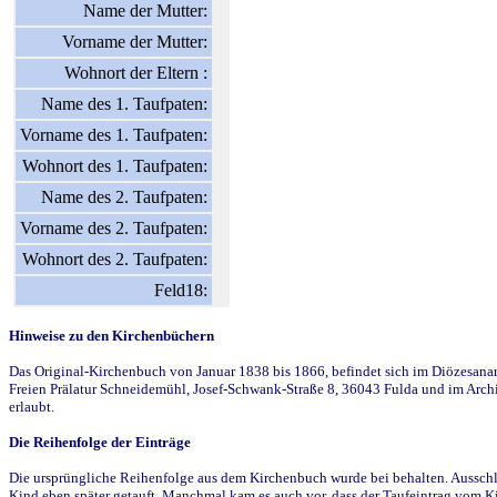
Name der Mutter:
Vorname der Mutter:
Wohnort der Eltern :
Name des 1. Taufpaten:
Vorname des 1. Taufpaten:
Wohnort des 1. Taufpaten:
Name des 2. Taufpaten:
Vorname des 2. Taufpaten:
Wohnort des 2. Taufpaten:
Feld18:
Hinweise zu den Kirchenbüchern
Das Original-Kirchenbuch von Januar 1838 bis 1866, befindet sich im Diözesanarch
Freien Prälatur Schneidemühl, Josef-Schwank-Straße 8, 36043 Fulda und im Archi
erlaubt.
Die Reihenfolge der Einträge
Die ursprüngliche Reihenfolge aus dem Kirchenbuch wurde bei behalten. Ausschla
Kind eben später getauft. Manchmal kam es auch vor, dass der Taufeintrag vom Ki