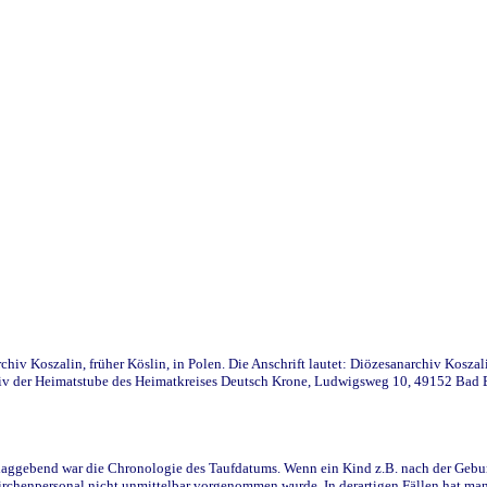
iv Koszalin, früher Köslin, in Polen. Die Anschrift lautet: Diözesanarchiv Koszal
v der Heimatstube des Heimatkreises Deutsch Krone, Ludwigsweg 10, 49152 Bad Ess
ggebend war die Chronologie des Taufdatums. Wenn ein Kind z.B. nach der Geburt 
rchenpersonal nicht unmittelbar vorgenommen wurde. In derartigen Fällen hat man d