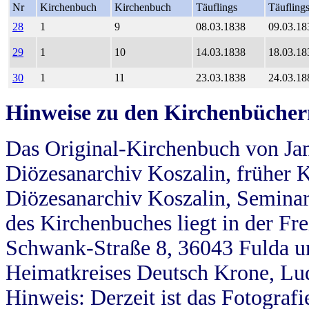
Nr
Kirchenbuch
Kirchenbuch
Täuflings
Täufling
28
1
9
08.03.1838
09.03.18
29
1
10
14.03.1838
18.03.18
30
1
11
23.03.1838
24.03.18
Hinweise zu den Kirchenbücher
Das Original-Kirchenbuch von Jan
Diözesanarchiv Koszalin, früher Kö
Diözesanarchiv Koszalin, Seminar
des Kirchenbuches liegt in der Fr
Schwank-Straße 8, 36043 Fulda u
Heimatkreises Deutsch Krone, Lu
Hinweis: Derzeit ist das Fotograf