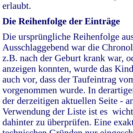
erlaubt.
Die Reihenfolge der Einträge
Die ursprüngliche Reihenfolge au
Ausschlaggebend war die Chronol
z.B. nach der Geburt krank war, od
anzeigen konnten, wurde das Kind
auch vor, dass der Taufeintrag vo
vorgenommen wurde. In derartigen
der derzeitigen aktuellen Seite -
Verwendung der Liste ist es wich
dahinter zu überprüfen. Eine exa
technischen Gründen nur eingesch