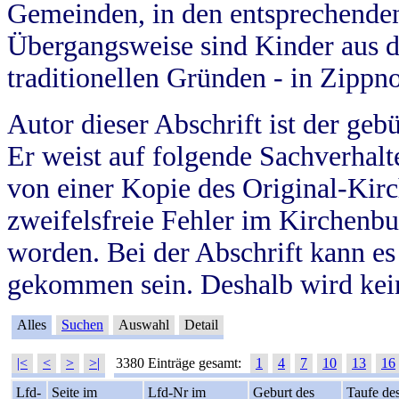
Gemeinden, in den entsprechende
Übergangsweise sind Kinder aus 
traditionellen Gründen - in Zippn
Autor dieser Abschrift ist der geb
Er weist auf folgende Sachverhalte
von einer Kopie des Original-Kirc
zweifelsfreie Fehler im Kirchenbuc
worden. Bei der Abschrift kann e
gekommen sein. Deshalb wird kein
Alles
Suchen
Auswahl
Detail
|<
<
>
>|
3380 Einträge gesamt:
1
4
7
10
13
16
Lfd-
Seite im
Lfd-Nr im
Geburt des
Taufe de