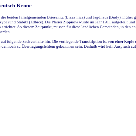
Deutsch Krone
ie beiden Filialgemeinden Briesenitz (Brzez`nica) und Jagdhaus (Budy). Früher g
yce) und Stabitz (Zdbice). Die Pfarrei Zippnow wurde im Jahr 1911 aufgeteilt und e
en errichtet. Ab diesem Zeitpunkt, müssen für diese ländlichen Gemeinden, in den
worden.
 auf folgende Sachverhalte hin: Die vorliegende Transkription ist von einer Kopie 
aber dennoch zu Übertragungsfehlern gekommen sein. Deshalb wird kein Anspruch auf 