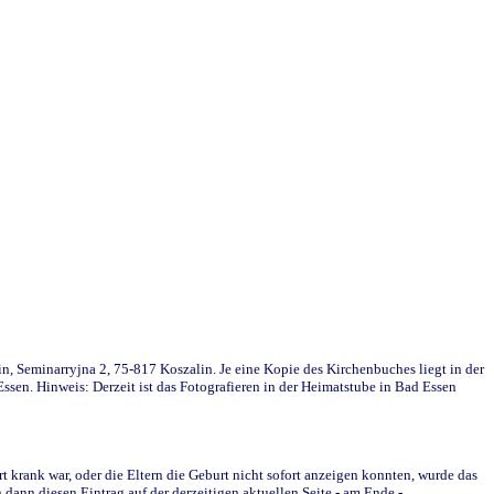
in, Seminarryjna 2, 75-817 Koszalin. Je eine Kopie des Kirchenbuches liegt in der
en. Hinweis: Derzeit ist das Fotografieren in der Heimatstube in Bad Essen
krank war, oder die Eltern die Geburt nicht sofort anzeigen konnten, wurde das
ann diesen Eintrag auf der derzeitigen aktuellen Seite - am Ende -