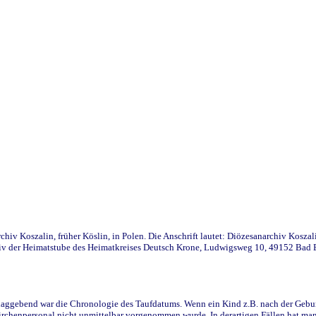
iv Koszalin, früher Köslin, in Polen. Die Anschrift lautet: Diözesanarchiv Koszal
v der Heimatstube des Heimatkreises Deutsch Krone, Ludwigsweg 10, 49152 Bad Ess
ggebend war die Chronologie des Taufdatums. Wenn ein Kind z.B. nach der Geburt 
rchenpersonal nicht unmittelbar vorgenommen wurde. In derartigen Fällen hat man d