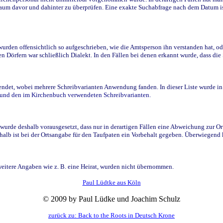
raum davor und dahinter zu überprüfen. Eine exakte Suchabfrage nach dem Datum i
den offensichtlich so aufgeschrieben, wie die Amtsperson ihn verstanden hat, ode
n Dörfern war schließlich Dialekt. In den Fällen bei denen erkannt wurde, dass di
t, wobei mehrere Schreibvarianten Anwendung fanden. In dieser Liste wurde in de
n und den im Kirchenbuch verwendeten Schreibvarianten.
wurde deshalb vorausgesetzt, dass nur in derartigen Fällen eine Abweichung zur O
eshalb ist bei der Ortsangabe für den Taufpaten ein Vorbehalt gegeben. Überwiegen
weitere Angaben wie z. B. eine Heirat, wurden nicht übernommen.
Paul Lüdtke aus Köln
© 2009 by Paul Lüdke und Joachim Schulz
zurück zu: Back to the Roots in Deutsch Krone