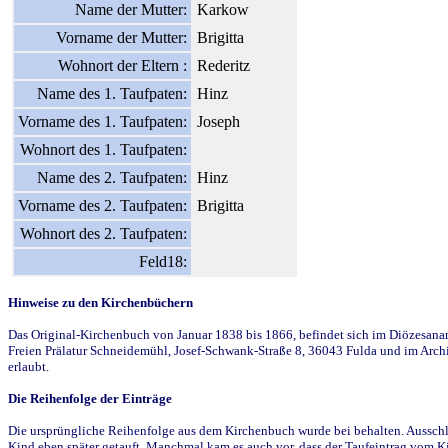
Name der Mutter:
Karkow
Vorname der Mutter:
Brigitta
Wohnort der Eltern :
Rederitz
Name des 1. Taufpaten:
Hinz
Vorname des 1. Taufpaten:
Joseph
Wohnort des 1. Taufpaten:
Name des 2. Taufpaten:
Hinz
Vorname des 2. Taufpaten:
Brigitta
Wohnort des 2. Taufpaten:
Feld18:
Hinweise zu den Kirchenbüchern
Das Original-Kirchenbuch von Januar 1838 bis 1866, befindet sich im Diözesanarch
Freien Prälatur Schneidemühl, Josef-Schwank-Straße 8, 36043 Fulda und im Archi
erlaubt.
Die Reihenfolge der Einträge
Die ursprüngliche Reihenfolge aus dem Kirchenbuch wurde bei behalten. Ausschla
Kind eben später getauft. Manchmal kam es auch vor, dass der Taufeintrag vom Ki