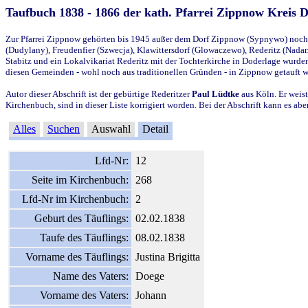
Taufbuch 1838 - 1866 der kath. Pfarrei Zippnow Kreis 
Zur Pfarrei Zippnow gehörten bis 1945 außer dem Dorf Zippnow (Sypnywo) noch d
(Dudylany), Freudenfier (Szwecja), Klawittersdorf (Glowaczewo), Rederitz (Nadarz
Stabitz und ein Lokalvikariat Rederitz mit der Tochterkirche in Doderlage wurd
diesen Gemeinden - wohl noch aus traditionellen Gründen - in Zippnow getauft 
Autor dieser Abschrift ist der gebürtige Rederitzer
Paul Lüdtke
aus Köln. Er weist
Kirchenbuch, sind in dieser Liste korrigiert worden. Bei der Abschrift kann es 
Alles
Suchen
Auswahl
Detail
Lfd-Nr:
12
Seite im Kirchenbuch:
268
Lfd-Nr im Kirchenbuch:
2
Geburt des Täuflings:
02.02.1838
Taufe des Täuflings:
08.02.1838
Vorname des Täuflings:
Justina Brigitta
Name des Vaters:
Doege
Vorname des Vaters:
Johann