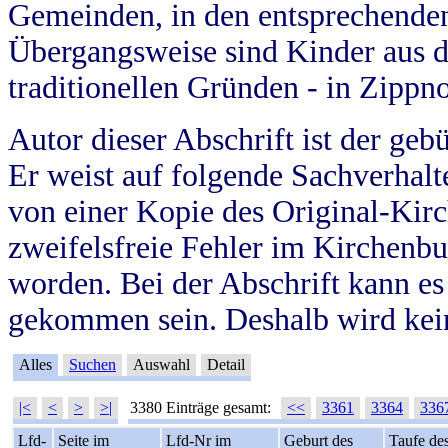
Gemeinden, in den entsprechende
Übergangsweise sind Kinder aus 
traditionellen Gründen - in Zippn
Autor dieser Abschrift ist der geb
Er weist auf folgende Sachverhalte
von einer Kopie des Original-Kirc
zweifelsfreie Fehler im Kirchenbuc
worden. Bei der Abschrift kann e
gekommen sein. Deshalb wird kein
Alles
Suchen
Auswahl
Detail
|<
<
>
>|
3380 Einträge gesamt:
<<
3361
3364
336
Lfd-
Seite im
Lfd-Nr im
Geburt des
Taufe de