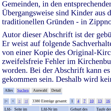
Gemeinden, in den entsprechende
Übergangsweise sind Kinder aus 
traditionellen Gründen - in Zippn
Autor dieser Abschrift ist der geb
Er weist auf folgende Sachverhalte
von einer Kopie des Original-Kirc
zweifelsfreie Fehler im Kirchenbuc
worden. Bei der Abschrift kann e
gekommen sein. Deshalb wird kein
Alles
Suchen
Auswahl
Detail
|<
<
>
>|
3380 Einträge gesamt:
1
4
7
10
13
16
Lfd-
Seite im
Lfd-Nr im
Geburt des
Taufe de