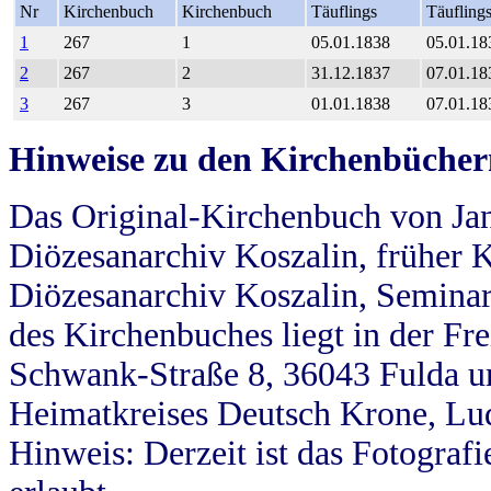
Nr
Kirchenbuch
Kirchenbuch
Täuflings
Täufling
1
267
1
05.01.1838
05.01.18
2
267
2
31.12.1837
07.01.18
3
267
3
01.01.1838
07.01.18
Hinweise zu den Kirchenbücher
Das Original-Kirchenbuch von Jan
Diözesanarchiv Koszalin, früher Kö
Diözesanarchiv Koszalin, Seminar
des Kirchenbuches liegt in der Fr
Schwank-Straße 8, 36043 Fulda u
Heimatkreises Deutsch Krone, Lu
Hinweis: Derzeit ist das Fotograf