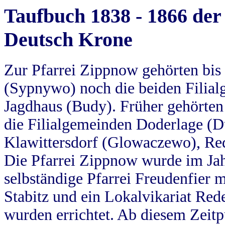
Taufbuch 1838 - 1866 der
Deutsch Krone
Zur Pfarrei Zippnow gehörten bi
(Sypnywo) noch die beiden Filial
Jagdhaus (Budy). Früher gehörten 
die Filialgemeinden Doderlage (D
Klawittersdorf (Glowaczewo), Red
Die Pfarrei Zippnow wurde im Jah
selbständige Pfarrei Freudenfier m
Stabitz und ein Lokalvikariat Red
wurden errichtet. Ab diesem Zeitp