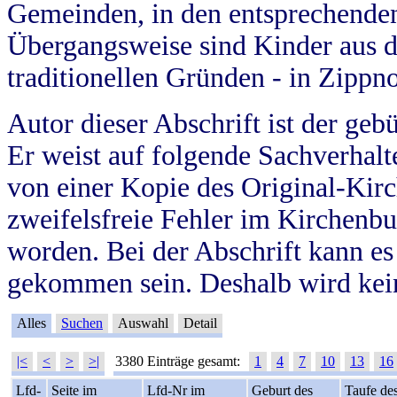
Gemeinden, in den entsprechende
Übergangsweise sind Kinder aus 
traditionellen Gründen - in Zippn
Autor dieser Abschrift ist der geb
Er weist auf folgende Sachverhalte
von einer Kopie des Original-Kirc
zweifelsfreie Fehler im Kirchenbuc
worden. Bei der Abschrift kann e
gekommen sein. Deshalb wird kein
Alles
Suchen
Auswahl
Detail
|<
<
>
>|
3380 Einträge gesamt:
1
4
7
10
13
16
Lfd-
Seite im
Lfd-Nr im
Geburt des
Taufe de