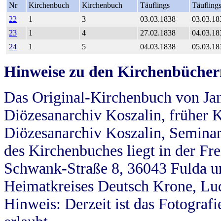
Nr
Kirchenbuch
Kirchenbuch
Täuflings
Täufling
22
1
3
03.03.1838
03.03.18
23
1
4
27.02.1838
04.03.18
24
1
5
04.03.1838
05.03.18
Hinweise zu den Kirchenbücher
Das Original-Kirchenbuch von Jan
Diözesanarchiv Koszalin, früher Kö
Diözesanarchiv Koszalin, Seminar
des Kirchenbuches liegt in der Fr
Schwank-Straße 8, 36043 Fulda u
Heimatkreises Deutsch Krone, Lu
Hinweis: Derzeit ist das Fotograf