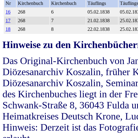
Nr
Kirchenbuch
Kirchenbuch
Täuflings
Täufling
16
268
6
05.02.1838
05.02.18
17
268
7
21.02.1838
25.02.18
18
268
8
22.02.1838
25.02.18
Hinweise zu den Kirchenbücher
Das Original-Kirchenbuch von Jan
Diözesanarchiv Koszalin, früher Kö
Diözesanarchiv Koszalin, Seminar
des Kirchenbuches liegt in der Fr
Schwank-Straße 8, 36043 Fulda u
Heimatkreises Deutsch Krone, Lu
Hinweis: Derzeit ist das Fotograf