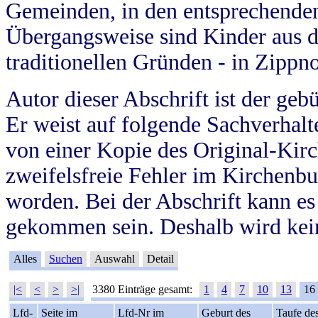
Gemeinden, in den entsprechende
Übergangsweise sind Kinder aus 
traditionellen Gründen - in Zippn
Autor dieser Abschrift ist der geb
Er weist auf folgende Sachverhalte
von einer Kopie des Original-Kirc
zweifelsfreie Fehler im Kirchenbuc
worden. Bei der Abschrift kann e
gekommen sein. Deshalb wird kein
Alles
Suchen
Auswahl
Detail
|<
<
>
>|
3380 Einträge gesamt:
1
4
7
10
13
16
Lfd-
Seite im
Lfd-Nr im
Geburt des
Taufe de