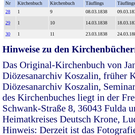
Nr
Kirchenbuch
Kirchenbuch
Täuflings
Täufling
28
1
9
08.03.1838
09.03.18
29
1
10
14.03.1838
18.03.18
30
1
11
23.03.1838
24.03.18
Hinweise zu den Kirchenbücher
Das Original-Kirchenbuch von Jan
Diözesanarchiv Koszalin, früher Kö
Diözesanarchiv Koszalin, Seminar
des Kirchenbuches liegt in der Fr
Schwank-Straße 8, 36043 Fulda u
Heimatkreises Deutsch Krone, Lu
Hinweis: Derzeit ist das Fotograf