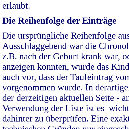
erlaubt.
Die Reihenfolge der Einträge
Die ursprüngliche Reihenfolge au
Ausschlaggebend war die Chronol
z.B. nach der Geburt krank war, od
anzeigen konnten, wurde das Kind
auch vor, dass der Taufeintrag vo
vorgenommen wurde. In derartigen
der derzeitigen aktuellen Seite -
Verwendung der Liste ist es wich
dahinter zu überprüfen. Eine exa
technischen Gründen nur eingesch