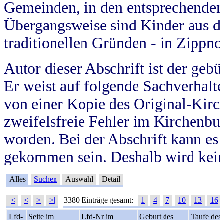
Gemeinden, in den entsprechende
Übergangsweise sind Kinder aus 
traditionellen Gründen - in Zippn
Autor dieser Abschrift ist der geb
Er weist auf folgende Sachverhalte
von einer Kopie des Original-Kirc
zweifelsfreie Fehler im Kirchenbuc
worden. Bei der Abschrift kann e
gekommen sein. Deshalb wird kein
Alles
Suchen
Auswahl
Detail
|<
<
>
>|
3380 Einträge gesamt:
1
4
7
10
13
16
Lfd-
Seite im
Lfd-Nr im
Geburt des
Taufe de