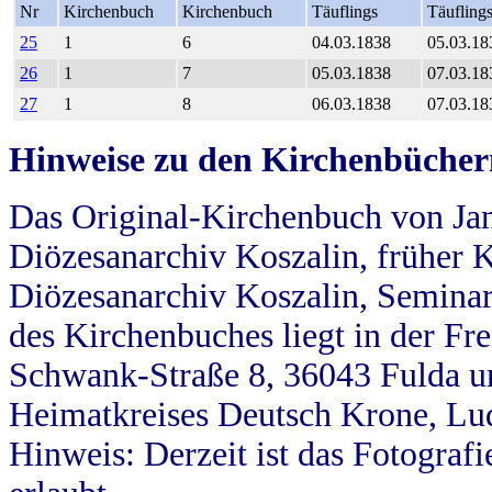
Nr
Kirchenbuch
Kirchenbuch
Täuflings
Täufling
25
1
6
04.03.1838
05.03.18
26
1
7
05.03.1838
07.03.18
27
1
8
06.03.1838
07.03.18
Hinweise zu den Kirchenbücher
Das Original-Kirchenbuch von Jan
Diözesanarchiv Koszalin, früher Kö
Diözesanarchiv Koszalin, Seminar
des Kirchenbuches liegt in der Fr
Schwank-Straße 8, 36043 Fulda u
Heimatkreises Deutsch Krone, Lu
Hinweis: Derzeit ist das Fotograf