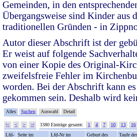
Gemeinden, in den entsprechende
Übergangsweise sind Kinder aus 
traditionellen Gründen - in Zippn
Autor dieser Abschrift ist der geb
Er weist auf folgende Sachverhalte
von einer Kopie des Original-Kirc
zweifelsfreie Fehler im Kirchenbuc
worden. Bei der Abschrift kann e
gekommen sein. Deshalb wird kein
Alles
Suchen
Auswahl
Detail
|<
<
>
>|
3380 Einträge gesamt:
1
4
7
10
13
16
Lfd-
Seite im
Lfd-Nr im
Geburt des
Taufe de