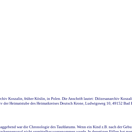
iv Koszalin, früher Köslin, in Polen. Die Anschrift lautet: Diözesanarchiv Koszal
v der Heimatstube des Heimatkreises Deutsch Krone, Ludwigsweg 10, 49152 Bad Ess
ggebend war die Chronologie des Taufdatums. Wenn ein Kind z.B. nach der Geburt 
rchenpersonal nicht unmittelbar vorgenommen wurde. In derartigen Fällen hat man d