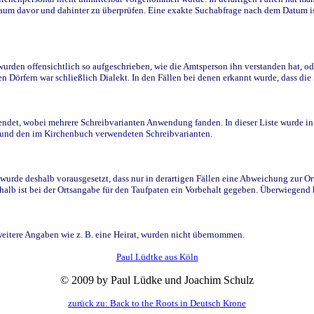
raum davor und dahinter zu überprüfen. Eine exakte Suchabfrage nach dem Datum i
den offensichtlich so aufgeschrieben, wie die Amtsperson ihn verstanden hat, ode
n Dörfern war schließlich Dialekt. In den Fällen bei denen erkannt wurde, dass di
t, wobei mehrere Schreibvarianten Anwendung fanden. In dieser Liste wurde in de
n und den im Kirchenbuch verwendeten Schreibvarianten.
wurde deshalb vorausgesetzt, dass nur in derartigen Fällen eine Abweichung zur O
eshalb ist bei der Ortsangabe für den Taufpaten ein Vorbehalt gegeben. Überwiegen
weitere Angaben wie z. B. eine Heirat, wurden nicht übernommen.
Paul Lüdtke aus Köln
© 2009 by Paul Lüdke und Joachim Schulz
zurück zu: Back to the Roots in Deutsch Krone