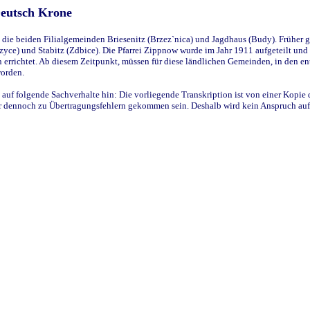
Deutsch Krone
ie beiden Filialgemeinden Briesenitz (Brzez`nica) und Jagdhaus (Budy). Früher g
yce) und Stabitz (Zdbice). Die Pfarrei Zippnow wurde im Jahr 1911 aufgeteilt und e
en errichtet. Ab diesem Zeitpunkt, müssen für diese ländlichen Gemeinden, in den
worden.
 auf folgende Sachverhalte hin: Die vorliegende Transkription ist von einer Kopie 
aber dennoch zu Übertragungsfehlern gekommen sein. Deshalb wird kein Anspruch auf 