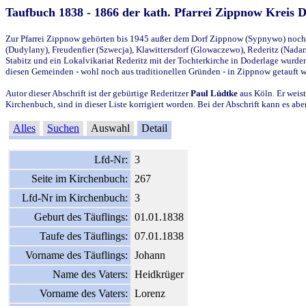
Taufbuch 1838 - 1866 der kath. Pfarrei Zippnow Kreis 
Zur Pfarrei Zippnow gehörten bis 1945 außer dem Dorf Zippnow (Sypnywo) noch d
(Dudylany), Freudenfier (Szwecja), Klawittersdorf (Glowaczewo), Rederitz (Nadarz
Stabitz und ein Lokalvikariat Rederitz mit der Tochterkirche in Doderlage wurd
diesen Gemeinden - wohl noch aus traditionellen Gründen - in Zippnow getauft 
Autor dieser Abschrift ist der gebürtige Rederitzer
Paul Lüdtke
aus Köln. Er weist
Kirchenbuch, sind in dieser Liste korrigiert worden. Bei der Abschrift kann es 
Alles
Suchen
Auswahl
Detail
Lfd-Nr:
3
Seite im Kirchenbuch:
267
Lfd-Nr im Kirchenbuch:
3
Geburt des Täuflings:
01.01.1838
Taufe des Täuflings:
07.01.1838
Vorname des Täuflings:
Johann
Name des Vaters:
Heidkrüger
Vorname des Vaters:
Lorenz