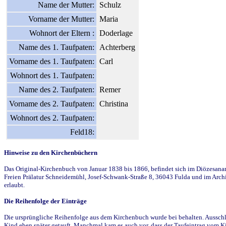
Name der Mutter:
Schulz
Vorname der Mutter:
Maria
Wohnort der Eltern :
Doderlage
Name des 1. Taufpaten:
Achterberg
Vorname des 1. Taufpaten:
Carl
Wohnort des 1. Taufpaten:
Name des 2. Taufpaten:
Remer
Vorname des 2. Taufpaten:
Christina
Wohnort des 2. Taufpaten:
Feld18:
Hinweise zu den Kirchenbüchern
Das Original-Kirchenbuch von Januar 1838 bis 1866, befindet sich im Diözesanarch
Freien Prälatur Schneidemühl, Josef-Schwank-Straße 8, 36043 Fulda und im Archi
erlaubt.
Die Reihenfolge der Einträge
Die ursprüngliche Reihenfolge aus dem Kirchenbuch wurde bei behalten. Ausschla
Kind eben später getauft. Manchmal kam es auch vor, dass der Taufeintrag vom Ki