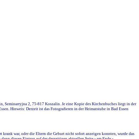
in, Seminarryjna 2, 75-817 Koszalin. Je eine Kopie des Kirchenbuches liegt in der
en. Hinweis: Derzeit ist das Fotografieren in der Heimatstube in Bad Essen
krank war, oder die Eltern die Geburt nicht sofort anzeigen konnten, wurde das
ann diesen Eintrag auf der derzeitigen aktuellen Seite - am Ende -