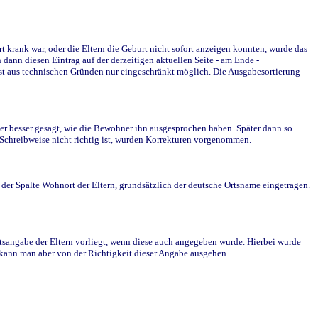
krank war, oder die Eltern die Geburt nicht sofort anzeigen konnten, wurde das
ann diesen Eintrag auf der derzeitigen aktuellen Seite - am Ende -
st aus technischen Gründen nur eingeschränkt möglich. Die Ausgabesortierung
r besser gesagt, wie die Bewohner ihn ausgesprochen haben. Später dann so
e Schreibweise nicht richtig ist, wurden Korrekturen vorgenommen.
r Spalte Wohnort der Eltern, grundsätzlich der deutsche Ortsname eingetragen.
rtsangabe der Eltern vorliegt, wenn diese auch angegeben wurde. Hierbei wurde
d kann man aber von der Richtigkeit dieser Angabe ausgehen.