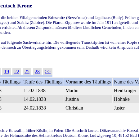
Deutsch Krone
ie beiden Filialgemeinden Briesenitz (Brzez`nica) und Jagdhaus (Budy). Früher g
yce) und Stabitz (Zdbice). Die Pfarrei Zippnow wurde im Jahr 1911 aufgeteilt und e
en errichtet. Ab diesem Zeitpunkt, müssen für diese ländlichen Gemeinden, in den
worden.
 auf folgende Sachverhalte hin: Die vorliegende Transkription ist von einer Kopie 
aber dennoch zu Übertragungsfehlern gekommen sein. Deshalb wird kein Anspruch auf 
19
22
25
28
>>
 Täuflings
Taufe des Täuflings
Vorname des Täuflings
Name des Va
8
11.02.1838
Martin
Heidkrüger
8
14.02.1838
Justina
Hohnke
8
24.02.1838
Christian
Jaster
iv Koszalin, früher Köslin, in Polen. Die Anschrift lautet: Diözesanarchiv Koszal
v der Heimatstube des Heimatkreises Deutsch Krone, Ludwigsweg 10, 49152 Bad Ess