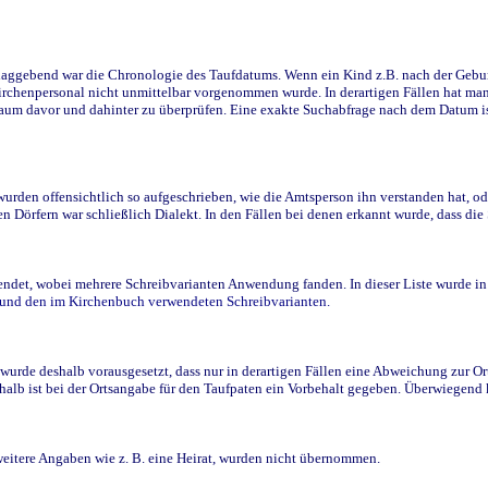
ggebend war die Chronologie des Taufdatums. Wenn ein Kind z.B. nach der Geburt 
rchenpersonal nicht unmittelbar vorgenommen wurde. In derartigen Fällen hat man d
raum davor und dahinter zu überprüfen. Eine exakte Suchabfrage nach dem Datum i
den offensichtlich so aufgeschrieben, wie die Amtsperson ihn verstanden hat, ode
n Dörfern war schließlich Dialekt. In den Fällen bei denen erkannt wurde, dass di
t, wobei mehrere Schreibvarianten Anwendung fanden. In dieser Liste wurde in de
n und den im Kirchenbuch verwendeten Schreibvarianten.
wurde deshalb vorausgesetzt, dass nur in derartigen Fällen eine Abweichung zur O
eshalb ist bei der Ortsangabe für den Taufpaten ein Vorbehalt gegeben. Überwiegen
weitere Angaben wie z. B. eine Heirat, wurden nicht übernommen.