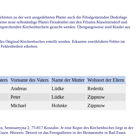
ehörten zu der weit ausgedehnten Pfarrei auch die Filialgemeinden Doderlage
ine neue selbständige Pfarrei Freudenfier mit den Filialen Klawittersdorf und
 entsprechenden Kirchenbüchern gesucht werden. Übergangsweise sind Kinder aus
des Original-Kirchenbuches erstellt worden. Erkannte zweifelsfreie Fehler im
Fehlerfreiheit erhoben.
ters
Vorname des Vaters
Name der Mutter
Wohnort der Eltern
Andreas
Lüdke
Rederitz
Peter
Lüdke
Zippnow
Michael
Hohnke
Zippnow
in, Seminarryjna 2, 75-817 Koszalin. Je eine Kopie des Kirchenbuches liegt in der
en. Hinweis: Derzeit ist das Fotografieren in der Heimatstube in Bad Essen