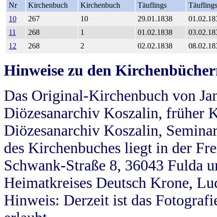
Nr
Kirchenbuch
Kirchenbuch
Täuflings
Täufling
10
267
10
29.01.1838
01.02.18
11
268
1
01.02.1838
03.02.18
12
268
2
02.02.1838
08.02.18
Hinweise zu den Kirchenbücher
Das Original-Kirchenbuch von Jan
Diözesanarchiv Koszalin, früher Kö
Diözesanarchiv Koszalin, Seminar
des Kirchenbuches liegt in der Fr
Schwank-Straße 8, 36043 Fulda u
Heimatkreises Deutsch Krone, Lu
Hinweis: Derzeit ist das Fotograf