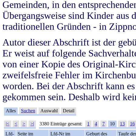
Gemeinden, in den entsprechende
Übergangsweise sind Kinder aus 
traditionellen Gründen - in Zippn
Autor dieser Abschrift ist der geb
Er weist auf folgende Sachverhalte
von einer Kopie des Original-Kirc
zweifelsfreie Fehler im Kirchenbuc
worden. Bei der Abschrift kann e
gekommen sein. Deshalb wird kein
Alles
Suchen
Auswahl
Detail
|<
<
>
>|
3380 Einträge gesamt:
1
4
7
10
13
16
Lfd-
Seite im
Lfd-Nr im
Geburt des
Taufe de