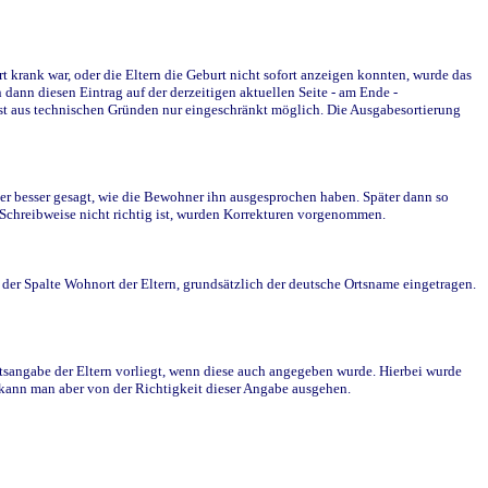
krank war, oder die Eltern die Geburt nicht sofort anzeigen konnten, wurde das
ann diesen Eintrag auf der derzeitigen aktuellen Seite - am Ende -
st aus technischen Gründen nur eingeschränkt möglich. Die Ausgabesortierung
r besser gesagt, wie die Bewohner ihn ausgesprochen haben. Später dann so
e Schreibweise nicht richtig ist, wurden Korrekturen vorgenommen.
r Spalte Wohnort der Eltern, grundsätzlich der deutsche Ortsname eingetragen.
rtsangabe der Eltern vorliegt, wenn diese auch angegeben wurde. Hierbei wurde
d kann man aber von der Richtigkeit dieser Angabe ausgehen.