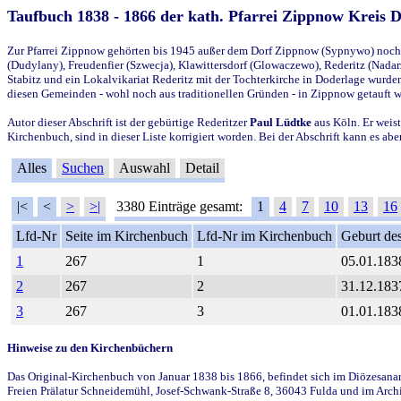
Taufbuch 1838 - 1866 der kath. Pfarrei Zippnow Kreis 
Zur Pfarrei Zippnow gehörten bis 1945 außer dem Dorf Zippnow (Sypnywo) noch d
(Dudylany), Freudenfier (Szwecja), Klawittersdorf (Glowaczewo), Rederitz (Nadarz
Stabitz und ein Lokalvikariat Rederitz mit der Tochterkirche in Doderlage wurd
diesen Gemeinden - wohl noch aus traditionellen Gründen - in Zippnow getauft 
Autor dieser Abschrift ist der gebürtige Rederitzer
Paul Lüdtke
aus Köln. Er weist
Kirchenbuch, sind in dieser Liste korrigiert worden. Bei der Abschrift kann es 
Alles
Suchen
Auswahl
Detail
|<
<
>
>|
3380 Einträge gesamt:
1
4
7
10
13
16
Lfd-Nr
Seite im Kirchenbuch
Lfd-Nr im Kirchenbuch
Geburt des
1
267
1
05.01.183
2
267
2
31.12.183
3
267
3
01.01.183
Hinweise zu den Kirchenbüchern
Das Original-Kirchenbuch von Januar 1838 bis 1866, befindet sich im Diözesanarch
Freien Prälatur Schneidemühl, Josef-Schwank-Straße 8, 36043 Fulda und im Archi