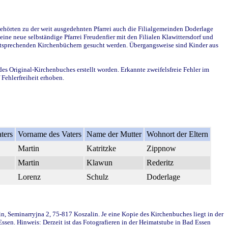
ehörten zu der weit ausgedehnten Pfarrei auch die Filialgemeinden Doderlage
ine neue selbständige Pfarrei Freudenfier mit den Filialen Klawittersdorf und
 entsprechenden Kirchenbüchern gesucht werden. Übergangsweise sind Kinder aus
des Original-Kirchenbuches erstellt worden. Erkannte zweifelsfreie Fehler im
Fehlerfreiheit erhoben.
ters
Vorname des Vaters
Name der Mutter
Wohnort der Eltern
Martin
Katritzke
Zippnow
Martin
Klawun
Rederitz
Lorenz
Schulz
Doderlage
in, Seminarryjna 2, 75-817 Koszalin. Je eine Kopie des Kirchenbuches liegt in der
en. Hinweis: Derzeit ist das Fotografieren in der Heimatstube in Bad Essen