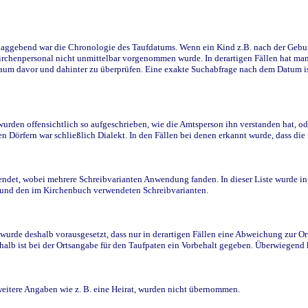
ggebend war die Chronologie des Taufdatums. Wenn ein Kind z.B. nach der Geburt 
rchenpersonal nicht unmittelbar vorgenommen wurde. In derartigen Fällen hat man d
raum davor und dahinter zu überprüfen. Eine exakte Suchabfrage nach dem Datum i
den offensichtlich so aufgeschrieben, wie die Amtsperson ihn verstanden hat, ode
n Dörfern war schließlich Dialekt. In den Fällen bei denen erkannt wurde, dass di
t, wobei mehrere Schreibvarianten Anwendung fanden. In dieser Liste wurde in de
n und den im Kirchenbuch verwendeten Schreibvarianten.
wurde deshalb vorausgesetzt, dass nur in derartigen Fällen eine Abweichung zur O
eshalb ist bei der Ortsangabe für den Taufpaten ein Vorbehalt gegeben. Überwiegen
weitere Angaben wie z. B. eine Heirat, wurden nicht übernommen.