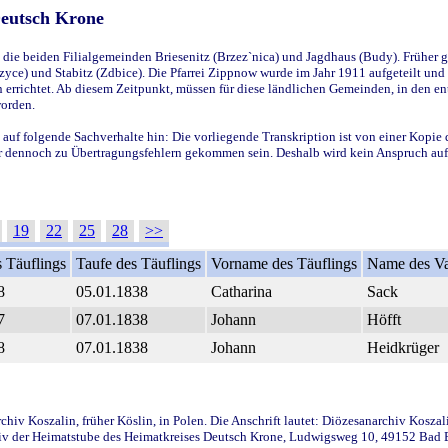
Deutsch Krone
ie beiden Filialgemeinden Briesenitz (Brzez`nica) und Jagdhaus (Budy). Früher g
yce) und Stabitz (Zdbice). Die Pfarrei Zippnow wurde im Jahr 1911 aufgeteilt und e
en errichtet. Ab diesem Zeitpunkt, müssen für diese ländlichen Gemeinden, in den
worden.
 auf folgende Sachverhalte hin: Die vorliegende Transkription ist von einer Kopie 
aber dennoch zu Übertragungsfehlern gekommen sein. Deshalb wird kein Anspruch auf 
19
22
25
28
>>
 Täuflings
Taufe des Täuflings
Vorname des Täuflings
Name des Va
8
05.01.1838
Catharina
Sack
7
07.01.1838
Johann
Höfft
8
07.01.1838
Johann
Heidkrüger
iv Koszalin, früher Köslin, in Polen. Die Anschrift lautet: Diözesanarchiv Koszal
v der Heimatstube des Heimatkreises Deutsch Krone, Ludwigsweg 10, 49152 Bad Ess